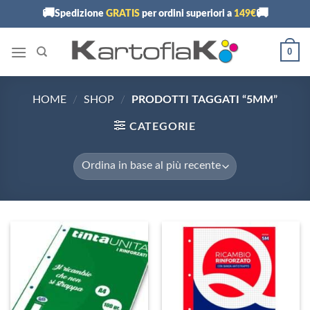
Skip
🚚
🚚
Spedizione
GRATIS
per ordini superiori a
149€
to
content
0
HOME
/
SHOP
/
PRODOTTI TAGGATI “5MM”
CATEGORIE