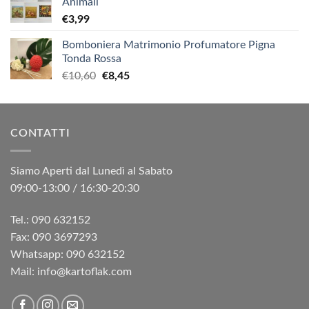
Animali
€
3,99
Bomboniera Matrimonio Profumatore Pigna
Tonda Rossa
Il
Il
€
10,60
€
8,45
prezzo
prezzo
originale
attuale
era:
è:
CONTATTI
€10,60.
€8,45.
Siamo Aperti dal Lunedì al Sabato
09:00-13:00 / 16:30-20:30
Tel.: 090 632152
Fax: 090 3697293‬
Whatsapp: 090 632152
Mail: info@kartoflak.com