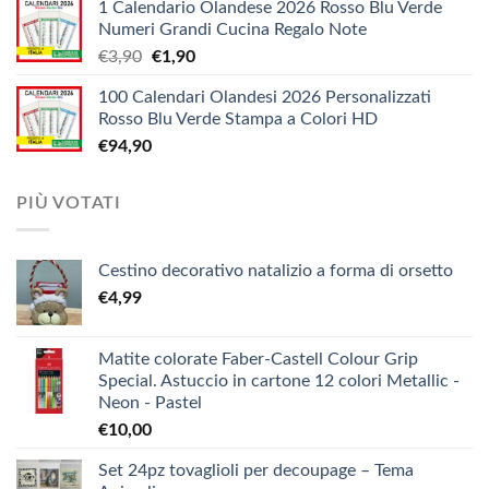
1 Calendario Olandese 2026 Rosso Blu Verde
prezzo:
€12,10
Numeri Grandi Cucina Regalo Note
da
Il
Il
€
3,90
€
1,90
€5,20
prezzo
prezzo
a
100 Calendari Olandesi 2026 Personalizzati
originale
attuale
€9,90
Rosso Blu Verde Stampa a Colori HD
era:
è:
€
94,90
€3,90.
€1,90.
PIÙ VOTATI
Cestino decorativo natalizio a forma di orsetto
€
4,99
Matite colorate Faber-Castell Colour Grip
Special. Astuccio in cartone 12 colori Metallic -
Neon - Pastel
€
10,00
Set 24pz tovaglioli per decoupage – Tema