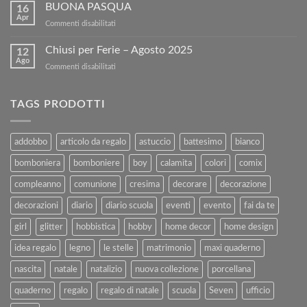
i
BUONA PASQUA
sconto
16
tuoi
sul
Apr
su
Commenti disabilitati
Libri
nostro
BUONA
Usati
sito!
PASQUA
Chiusi per Ferie – Agosto 2025
con
12
Ago
Kartoflak.it:
su
Commenti disabilitati
Guida
Chiusi
Completa
per
alla
Ferie
TAGS PRODOTTI
Vendita
–
e
Agosto
al
2025
addobbo
articolo da regalo
astuccio
battesimo
bianco
Rimborso
bomboniera
bomboniere
boy
calamita
colori
comix
compleanno
comunione
cresima
decorare
decorazione
decorazioni
diario
diario scuola
eventi
evento
fai da te
girl
glitter
hobbistica
hobby
home decor
home design
idea regalo
legno
le stelle
matrimonio
maxi quaderno
nascita
natale
natalizio
nuova collezione
porcellana
quaderno
regalo
regalo di natale
scuola
Seven
ufficio