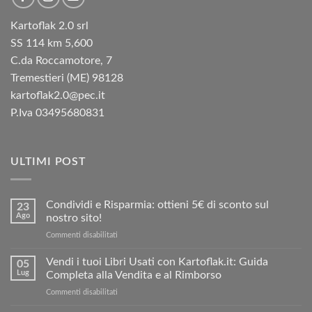
Kartoflak 2.0 srl
SS 114 km 5,600
C.da Roccamotore, 7
Tremestieri (ME) 98128
kartoflak2.0@pec.it
P.Iva 03495680831
ULTIMI POST
Condividi e Risparmia: ottieni 5€ di sconto sul
23
Ago
nostro sito!
su
Commenti disabilitati
Condividi
e
Vendi i tuoi Libri Usati con Kartoflak.it: Guida
05
Risparmia:
Lug
Completa alla Vendita e al Rimborso
ottieni
su
Commenti disabilitati
5€
Vendi
di