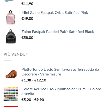
€
11,90
Mini Zaino Eastpak Orbit Satinfied Pink
€
49,00
Zaino Eastpak Padded Pak'r Satinfied Black
€
58,00
PIÙ VENDUTI
Piatto Tondo Liscio Semilavorato Terracotta da
Decorare - Varie misure
Fascia
€
1,38
-
€
12,10
di
Colore Acrilico EASY Multicolor 130ml - Colore
prezzo:
a scelta
da
Fascia
€
5,20
-
€
9,90
€1,38
di
a