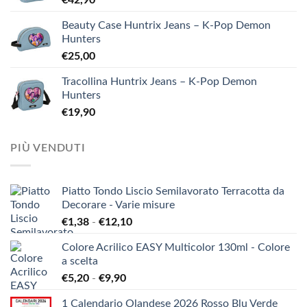
€
42,90
Beauty Case Huntrix Jeans – K-Pop Demon
Hunters
€
25,00
Tracollina Huntrix Jeans – K-Pop Demon
Hunters
€
19,90
PIÙ VENDUTI
Piatto Tondo Liscio Semilavorato Terracotta da
Decorare - Varie misure
Fascia
€
1,38
-
€
12,10
di
Colore Acrilico EASY Multicolor 130ml - Colore
prezzo:
a scelta
da
Fascia
€
5,20
-
€
9,90
€1,38
di
a
1 Calendario Olandese 2026 Rosso Blu Verde
prezzo: