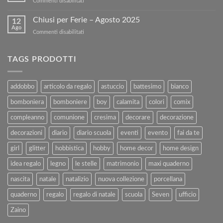
su
Commenti disabilitati
Libri
nostro
BUONA
Usati
sito!
PASQUA
Chiusi per Ferie – Agosto 2025
con
12
Ago
Kartoflak.it:
su
Commenti disabilitati
Guida
Chiusi
Completa
per
alla
Ferie
TAGS PRODOTTI
Vendita
–
e
Agosto
al
2025
addobbo
articolo da regalo
astuccio
battesimo
bianco
Rimborso
bomboniera
bomboniere
boy
calamita
colori
comix
compleanno
comunione
cresima
decorare
decorazione
decorazioni
diario
diario scuola
eventi
evento
fai da te
girl
glitter
hobbistica
hobby
home decor
home design
idea regalo
legno
le stelle
matrimonio
maxi quaderno
nascita
natale
natalizio
nuova collezione
porcellana
quaderno
regalo
regalo di natale
scuola
Seven
ufficio
Zaino