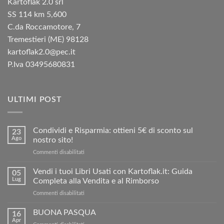
Kartoflak 2.0 srl
SS 114 km 5,600
C.da Roccamotore, 7
Tremestieri (ME) 98128
kartoflak2.0@pec.it
P.Iva 03495680831
ULTIMI POST
Condividi e Risparmia: ottieni 5€ di sconto sul
23
Ago
nostro sito!
su
Commenti disabilitati
Condividi
e
Vendi i tuoi Libri Usati con Kartoflak.it: Guida
05
Risparmia:
Lug
Completa alla Vendita e al Rimborso
ottieni
su
Commenti disabilitati
5€
Vendi
di
i
BUONA PASQUA
sconto
16
tuoi
sul
Apr