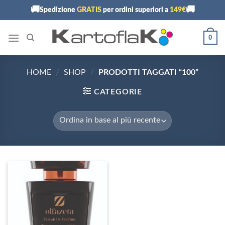
Skip
🚚
🚚
Spedizione
GRATIS
per ordini superiori a
149€
to
content
0
HOME
/
SHOP
/
PRODOTTI TAGGATI “100”
CATEGORIE