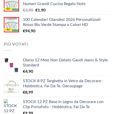
€12,10
Numeri Grandi Cucina Regalo Note
da
Il
Il
€
3,90
€
1,90
€5,20
prezzo
prezzo
a
100 Calendari Olandesi 2026 Personalizzati
originale
attuale
€9,90
Rosso Blu Verde Stampa a Colori HD
era:
è:
€
94,90
€3,90.
€1,90.
PIÙ VOTATI
Diario 12 Mesi Non Datato Gaudì Jeans & Style
Standard
€
4,90
STOCK 8 PZ Targhetta in Vetro da Decorare -
Hobbistica, Fai Da Te, Decoupage
€
8,99
STOCK 12 PZ Base in Legno da Decorare con
Clip Portafoto - Hobbistica, Fai Da Te
€
9,99