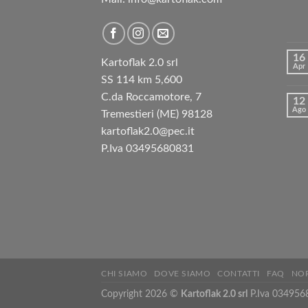
16
Kartoflak 2.0 srl
Apr
SS 114 km 5,600
C.da Roccamotore, 7
12
Ago
Tremestieri (ME) 98128
kartoflak2.0@pec.it
P.Iva 03495680831
CHI SIAMO
DOVE SIAMO
CONTATTI
FAQ
NOR
Copyright 2026 ©
Kartoflak 2.0 srl
P.Iva 034956