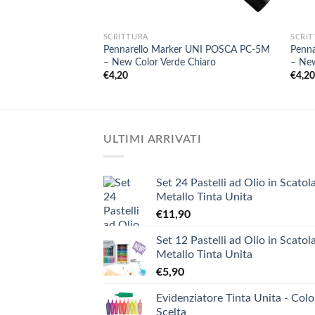
+
+
SCRITTURA
SCRI
Pennarello Marker UNI POSCA PC-5M
Penn
– New Color Verde Chiaro
– New
€
4,20
€
4,2
ULTIMI ARRIVATI
Set 24 Pastelli ad Olio in Scatola
Metallo Tinta Unita
€
11,90
Set 12 Pastelli ad Olio in Scatola
Metallo Tinta Unita
€
5,90
Evidenziatore Tinta Unita - Colo
Scelta