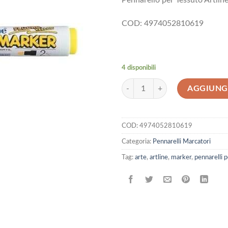
Pennarello per Tessuto Artline
COD: 4974052810619
4 disponibili
Pennarello per Tessuto Artline T-Sh
AGGIUNGI
COD:
4974052810619
Categoria:
Pennarelli Marcatori
Tag:
arte
,
artline
,
marker
,
pennarelli 