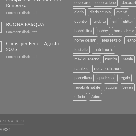
5€
decorare
decorazione
decorazi
Rimborso
di
diario
diario scuola
eventi
sconto
su
Commenti disabilitati
sul
Vendi
evento
fai da te
girl
glitter
nostro
i
BUONA PASQUA
sito!
tuoi
hobbistica
hobby
home decor
su
Commenti disabilitati
Libri
BUONA
Usati
home design
idea regalo
legno
PASQUA
Chiusi per Ferie – Agosto
con
2025
Kartoflak.it:
le stelle
matrimonio
Guida
su
Commenti disabilitati
Completa
maxi quaderno
nascita
natale
Chiusi
alla
per
natalizio
nuova collezione
Vendita
Ferie
e
–
porcellana
quaderno
regalo
al
Agosto
Rimborso
regalo di natale
scuola
Seven
2025
ufficio
Zaino
ME SUI RESI
80831