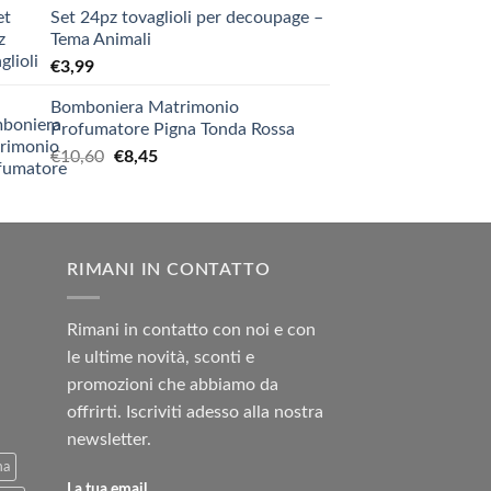
Set 24pz tovaglioli per decoupage –
Tema Animali
€
3,99
Bomboniera Matrimonio
Profumatore Pigna Tonda Rossa
Il
Il
€
10,60
€
8,45
prezzo
prezzo
originale
attuale
era:
è:
€10,60.
€8,45.
RIMANI IN CONTATTO
Rimani in contatto con noi e con
le ultime novità, sconti e
promozioni che abbiamo da
offrirti. Iscriviti adesso alla nostra
newsletter.
ma
La tua email