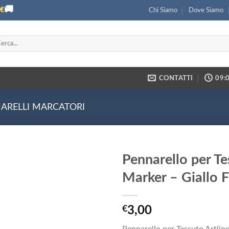
🚚
€
Chi Siamo
Dove Siamo
ca:
CONTATTI
09:0
ARELLI MARCATORI
Pennarello per Te
Marker – Giallo 
€
3,00