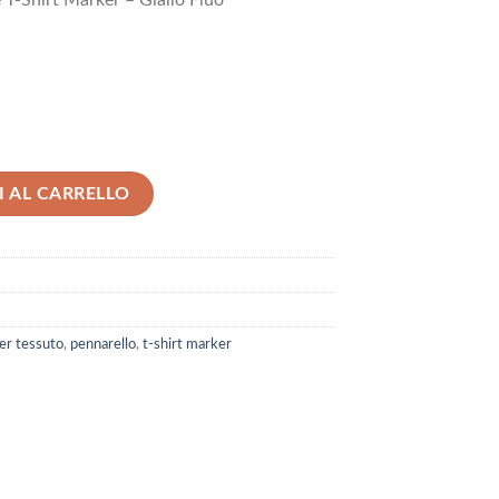
 T-Shirt Marker – Giallo Fluo
irt Marker - Giallo Fluo quantità
 AL CARRELLO
per tessuto
,
pennarello
,
t-shirt marker