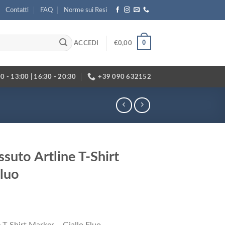
Contatti
FAQ
Norme sui Resi
0
ACCEDI
€
0,00
0 - 13:00 | 16:30 - 20:30
+39 090 632152
ssuto Artline T-Shirt
Fluo