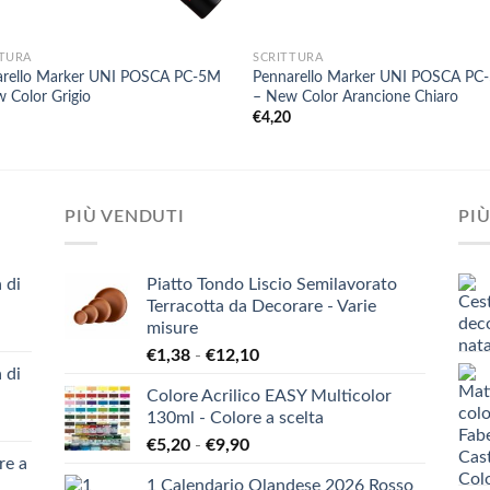
+
TTURA
SCRITTURA
arello Marker UNI POSCA PC-5M
Pennarello Marker UNI POSCA PC
 Color Grigio
– New Color Arancione Chiaro
0
€
4,20
PIÙ VENDUTI
PIÙ
 di
Piatto Tondo Liscio Semilavorato
Terracotta da Decorare - Varie
misure
Fascia
€
1,38
-
€
12,10
 di
di
Colore Acrilico EASY Multicolor
prezzo:
130ml - Colore a scelta
da
Fascia
€
5,20
-
€
9,90
€1,38
re a
di
a
1 Calendario Olandese 2026 Rosso