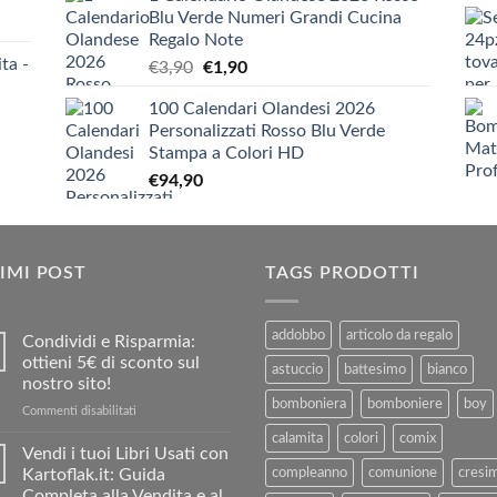
prezzo:
€12,10
Blu Verde Numeri Grandi Cucina
da
Regalo Note
€5,20
ta -
Il
Il
€
3,90
€
1,90
a
prezzo
prezzo
€9,90
100 Calendari Olandesi 2026
originale
attuale
Personalizzati Rosso Blu Verde
era:
è:
Stampa a Colori HD
€3,90.
€1,90.
€
94,90
IMI POST
TAGS PRODOTTI
addobbo
articolo da regalo
Condividi e Risparmia:
ottieni 5€ di sconto sul
astuccio
battesimo
bianco
nostro sito!
bomboniera
bomboniere
boy
su
Commenti disabilitati
Condividi
calamita
colori
comix
e
Vendi i tuoi Libri Usati con
Risparmia:
Kartoflak.it: Guida
compleanno
comunione
cresi
ottieni
Completa alla Vendita e al