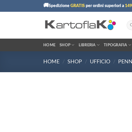
Skip
🚚
Spedizione
GRATIS
per ordini superiori a
149
to
content
Cer
HOME
SHOP
LIBRERIA
TIPOGRAFIA
HOME
/
SHOP
/
UFFICIO
/
PENN