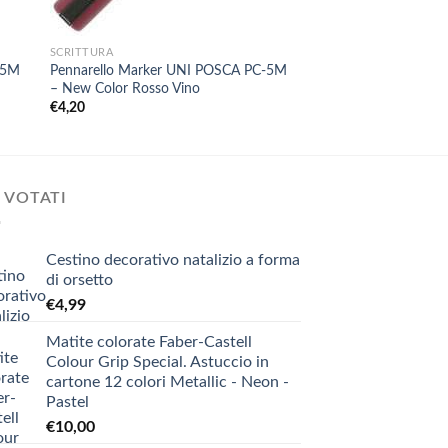
+
+
SCRITTURA
SCRITTURA
-5M
Pennarello Marker UNI POSCA PC-5M
Pennarello Marker 
– New Color Rosso Vino
– New Color Blu di P
€
4,20
€
4,20
 VOTATI
Cestino decorativo natalizio a forma
di orsetto
€
4,99
Matite colorate Faber-Castell
Colour Grip Special. Astuccio in
cartone 12 colori Metallic - Neon -
Pastel
€
10,00