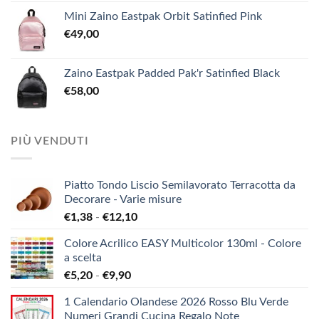
Mini Zaino Eastpak Orbit Satinfied Pink
€
49,00
Zaino Eastpak Padded Pak'r Satinfied Black
€
58,00
PIÙ VENDUTI
Piatto Tondo Liscio Semilavorato Terracotta da
Decorare - Varie misure
Fascia
€
1,38
-
€
12,10
di
Colore Acrilico EASY Multicolor 130ml - Colore
prezzo:
a scelta
da
Fascia
€
5,20
-
€
9,90
€1,38
di
a
1 Calendario Olandese 2026 Rosso Blu Verde
prezzo:
€12,10
Numeri Grandi Cucina Regalo Note