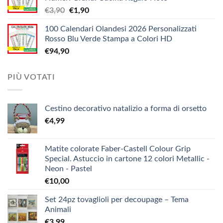
da
Il
Il
€
3,90
€
1,90
€5,20
prezzo
prezzo
a
100 Calendari Olandesi 2026 Personalizzati
originale
attuale
€9,90
Rosso Blu Verde Stampa a Colori HD
era:
è:
€
94,90
€3,90.
€1,90.
PIÙ VOTATI
Cestino decorativo natalizio a forma di orsetto
€
4,99
Matite colorate Faber-Castell Colour Grip
Special. Astuccio in cartone 12 colori Metallic -
Neon - Pastel
€
10,00
Set 24pz tovaglioli per decoupage – Tema
Animali
€
3,99