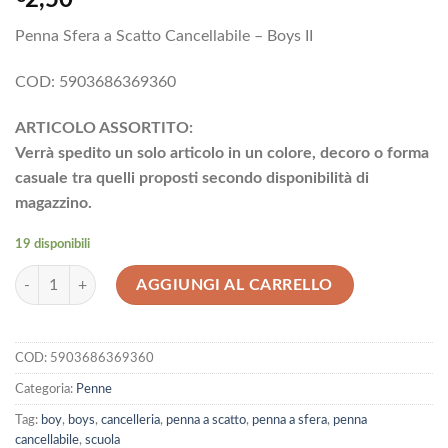
Penna Sfera a Scatto Cancellabile – Boys II
COD: 5903686369360
ARTICOLO ASSORTITO:
Verrà spedito un solo articolo in un colore, decoro o forma
casuale tra quelli proposti secondo disponibilità di
magazzino.
19 disponibili
Penna Sfera a Scatto Cancellabile - Boys II quantità
AGGIUNGI AL CARRELLO
COD:
5903686369360
Categoria:
Penne
Tag:
boy
,
boys
,
cancelleria
,
penna a scatto
,
penna a sfera
,
penna
cancellabile
,
scuola