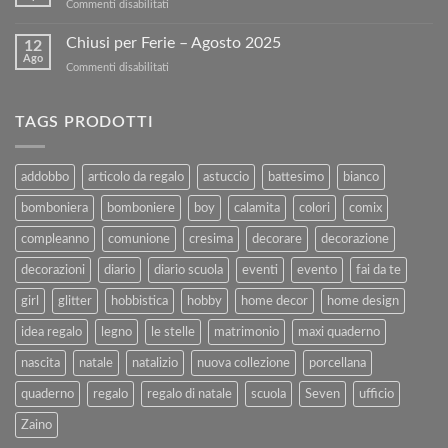
su
Commenti disabilitati
Libri
nostro
BUONA
Usati
sito!
PASQUA
Chiusi per Ferie – Agosto 2025
con
12
Ago
Kartoflak.it:
su
Commenti disabilitati
Guida
Chiusi
Completa
per
alla
Ferie
TAGS PRODOTTI
Vendita
–
e
Agosto
al
2025
addobbo
articolo da regalo
astuccio
battesimo
bianco
Rimborso
bomboniera
bomboniere
boy
calamita
colori
comix
compleanno
comunione
cresima
decorare
decorazione
decorazioni
diario
diario scuola
eventi
evento
fai da te
girl
glitter
hobbistica
hobby
home decor
home design
idea regalo
legno
le stelle
matrimonio
maxi quaderno
nascita
natale
natalizio
nuova collezione
porcellana
quaderno
regalo
regalo di natale
scuola
Seven
ufficio
Zaino