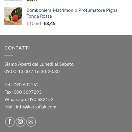
Bomboniera Matrimonio Profumatore Pigna
Tonda Rossa
Il
Il
€
10,60
€
8,45
prezzo
prezzo
originale
attuale
era:
è:
CONTATTI
€10,60.
€8,45.
Siamo Aperti dal Lunedì al Sabato
09:00-13:00 / 16:30-20:30
Tel.: 090 632152
Fax: 090 3697293‬
Whatsapp: 090 632152
Mail: info@kartoflak.com