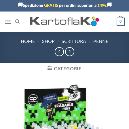
Skip
🚚
🚚
Spedizione
GRATIS
per ordini superiori a
149€
to
content
0
HOME
/
SHOP
/
SCRITTURA
/
PENNE
CATEGORIE