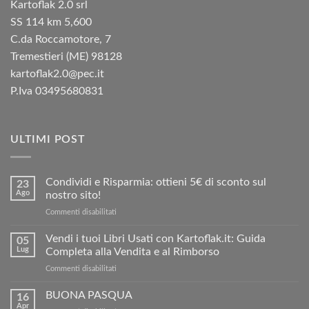
Kartoflak 2.0 srl
SS 114 km 5,600
C.da Roccamotore, 7
Tremestieri (ME) 98128
kartoflak2.0@pec.it
P.Iva 03495680831
ULTIMI POST
Condividi e Risparmia: ottieni 5€ di sconto sul
23
Ago
nostro sito!
su
Commenti disabilitati
Condividi
e
Vendi i tuoi Libri Usati con Kartoflak.it: Guida
05
Risparmia:
Lug
Completa alla Vendita e al Rimborso
ottieni
su
Commenti disabilitati
5€
Vendi
di
i
BUONA PASQUA
sconto
16
tuoi
sul
Apr