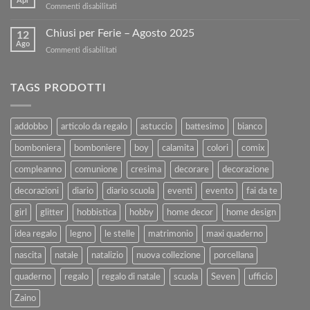
Apr
su
Commenti disabilitati
Libri
nostro
BUONA
Usati
sito!
PASQUA
Chiusi per Ferie – Agosto 2025
con
12
Ago
Kartoflak.it:
su
Commenti disabilitati
Guida
Chiusi
Completa
per
alla
Ferie
TAGS PRODOTTI
Vendita
–
e
Agosto
al
2025
addobbo
articolo da regalo
astuccio
battesimo
bianco
Rimborso
bomboniera
bomboniere
boy
calamita
colori
comix
compleanno
comunione
cresima
decorare
decorazione
decorazioni
diario
diario scuola
eventi
evento
fai da te
girl
glitter
hobbistica
hobby
home decor
home design
idea regalo
legno
le stelle
matrimonio
maxi quaderno
nascita
natale
natalizio
nuova collezione
porcellana
quaderno
regalo
regalo di natale
scuola
Seven
ufficio
Zaino