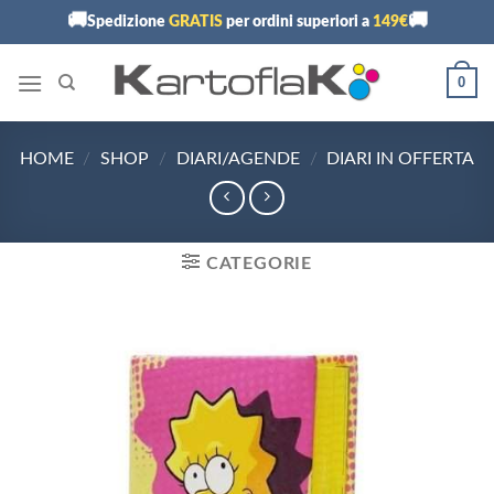
Skip
🚚
🚚
Spedizione
GRATIS
per ordini superiori a
149€
to
content
0
HOME
/
SHOP
/
DIARI/AGENDE
/
DIARI IN OFFERTA
CATEGORIE