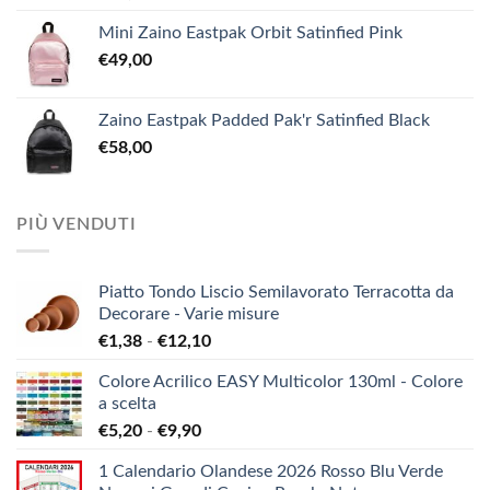
Mini Zaino Eastpak Orbit Satinfied Pink
€
49,00
Zaino Eastpak Padded Pak'r Satinfied Black
€
58,00
PIÙ VENDUTI
Piatto Tondo Liscio Semilavorato Terracotta da
Decorare - Varie misure
Fascia
€
1,38
-
€
12,10
di
Colore Acrilico EASY Multicolor 130ml - Colore
prezzo:
a scelta
da
Fascia
€
5,20
-
€
9,90
€1,38
di
a
1 Calendario Olandese 2026 Rosso Blu Verde
prezzo:
€12,10