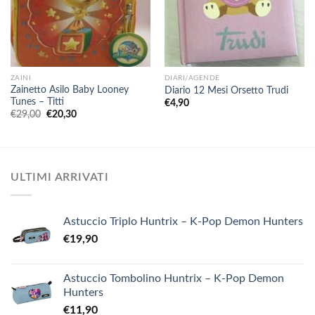
ZAINI
DIARI/AGENDE
Zainetto Asilo Baby Looney
Diario 12 Mesi Orsetto Trudi
Tunes – Titti
€
4,90
Il
Il
€
29,00
€
20,30
prezzo
prezzo
originale
attuale
era:
è:
€29,00.
€20,30.
ULTIMI ARRIVATI
Astuccio Triplo Huntrix – K-Pop Demon Hunters
€
19,90
Astuccio Tombolino Huntrix – K-Pop Demon
Hunters
€
11,90