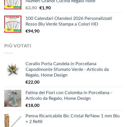
Numeri Grandi Cucina Regalo Note
da
Il
Il
€
3,90
€
1,90
€5,20
prezzo
prezzo
a
100 Calendari Olandesi 2026 Personalizzati
originale
attuale
€9,90
Rosso Blu Verde Stampa a Colori HD
era:
è:
€
94,90
€3,90.
€1,90.
PIÙ VOTATI
Corallo Porta Candela in Porcellana
Capodimonte Sfumato Verde - Articolo da
Regalo, Home Design
€
22,00
Fatina dei Fiori con Colomba in Porcellana -
Articolo da Regalo, Home Design
€
18,00
Penna Ricaricabile Bic Cristal Re'New 1 mm Blu
+ 2 Refill