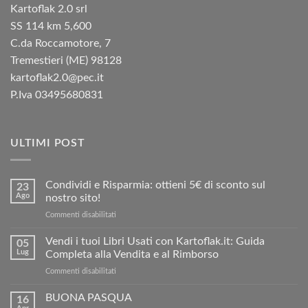
Kartoflak 2.0 srl
SS 114 km 5,600
C.da Roccamotore, 7
Tremestieri (ME) 98128
kartoflak2.0@pec.it
P.Iva 03495680831
ULTIMI POST
Condividi e Risparmia: ottieni 5€ di sconto sul
23
Ago
nostro sito!
su
Commenti disabilitati
Condividi
e
Vendi i tuoi Libri Usati con Kartoflak.it: Guida
05
Risparmia:
Lug
Completa alla Vendita e al Rimborso
ottieni
su
Commenti disabilitati
5€
Vendi
di
i
BUONA PASQUA
sconto
16
tuoi
sul