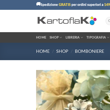
Skip
🚚
Spedizione
GRATIS
per ordini superiori a
149
to
content
Cer
HOME
SHOP
LIBRERIA
TIPOGRAFIA
HOME
/
SHOP
/
BOMBONIERE