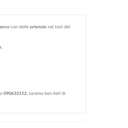
ianco
con delle
ortensie
nei toni del
e.
ro
090632152,
saremo ben lieti di