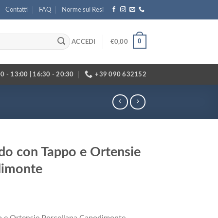
Contatti
FAQ
Norme sui Resi
0
ACCEDI
€
0,00
0 - 13:00 | 16:30 - 20:30
+39 090 632152
do con Tappo e Ortensie
dimonte