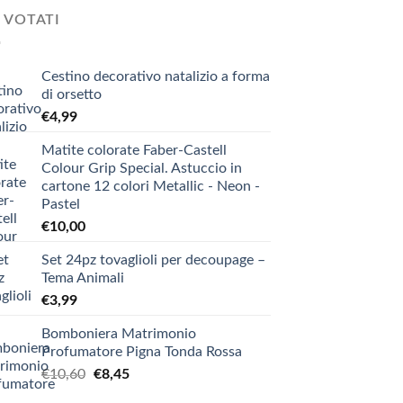
 VOTATI
Cestino decorativo natalizio a forma
di orsetto
€
4,99
Matite colorate Faber-Castell
Colour Grip Special. Astuccio in
cartone 12 colori Metallic - Neon -
Pastel
€
10,00
Set 24pz tovaglioli per decoupage –
Tema Animali
€
3,99
Bomboniera Matrimonio
Profumatore Pigna Tonda Rossa
Il
Il
€
10,60
€
8,45
prezzo
prezzo