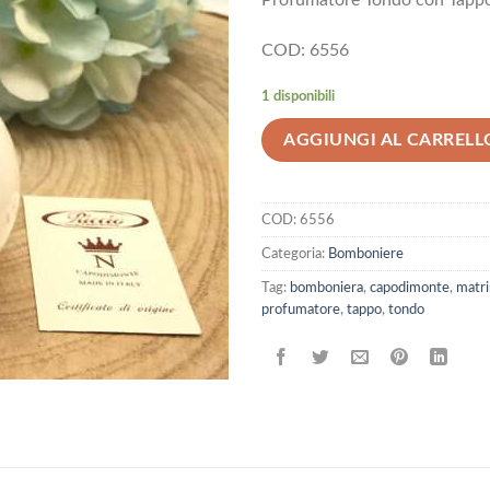
Profumatore Tondo con Tappo
COD: 6556
1 disponibili
AGGIUNGI AL CARRELL
COD:
6556
Categoria:
Bomboniere
Tag:
bomboniera
,
capodimonte
,
matr
profumatore
,
tappo
,
tondo