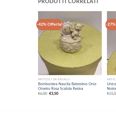
PRODOTTI CORRELATI
-42% Offerta!
-27% 
+
+
ARTICOLI DA REGALO
ARTIC
Bomboniera Nascita Battesimo Orso
Unico
Orsetto Rosa Scatola Resina
Nott
Il
Il
€
6,00
€
3,50
€
15,
prezzo
prezzo
originale
attuale
era:
è:
€6,00.
€3,50.