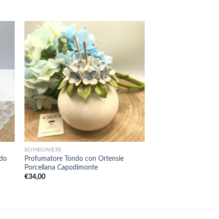
+
+
BOMBONIERE
ARTICOLI DA REGALO
do
Profumatore Tondo con Ortensie
Profumatore in Porce
Porcellana Capodimonte
Cashmere, 2 Soggetti 
Regalo, Home Design
€
34,00
€
21,50