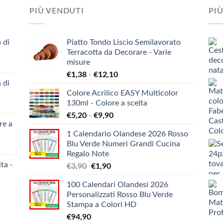
PIÙ VENDUTI
PIÙ
 di
Piatto Tondo Liscio Semilavorato
Terracotta da Decorare - Varie
misure
Fascia
€
1,38
-
€
12,10
 di
di
Colore Acrilico EASY Multicolor
prezzo:
130ml - Colore a scelta
da
Fascia
€
5,20
-
€
9,90
€1,38
re a
di
a
1 Calendario Olandese 2026 Rosso
prezzo:
€12,10
Blu Verde Numeri Grandi Cucina
da
Regalo Note
€5,20
ta -
Il
Il
€
3,90
€
1,90
a
prezzo
prezzo
€9,90
100 Calendari Olandesi 2026
originale
attuale
Personalizzati Rosso Blu Verde
era:
è:
Stampa a Colori HD
€3,90.
€1,90.
€
94,90