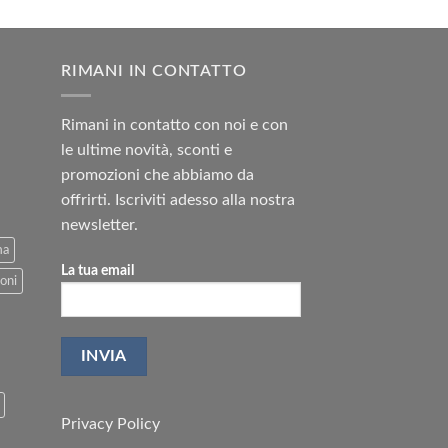
originale
attuale
era:
è:
€10,60.
€8,45.
RIMANI IN CONTATTO
Rimani in contatto con noi e con
le ultime novità, sconti e
promozioni che abbiamo da
offrirti. Iscriviti adesso alla nostra
newsletter.
ma
La tua email
oni
Privacy Policy