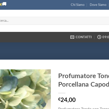
🚚
€
Chi Siamo
Dove Siamo
ca:
CONTATTI
09:0
Profumatore Ton
Porcellana Capo
€
24,00