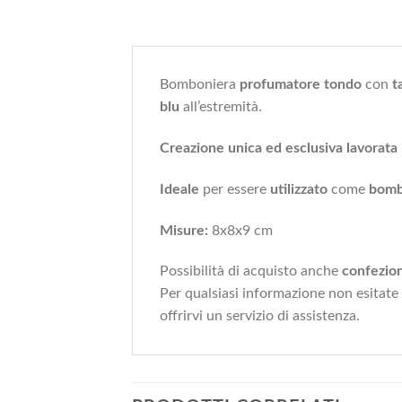
Bomboniera
profumatore tondo
con
t
blu
all’estremità.
Creazione unica ed esclusiva lavorata
Ideale
per essere
utilizzato
come
bomb
Misure:
8x8x9 cm
Possibilità di acquisto anche
confezio
Per qualsiasi informazione non esitate
offrirvi un servizio di assistenza.