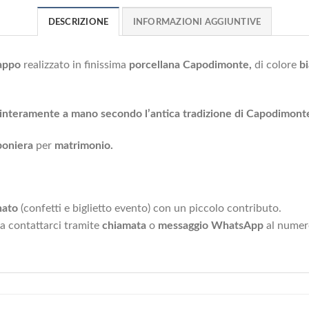
DESCRIZIONE
INFORMAZIONI AGGIUNTIVE
appo
realizzato in finissima
porcellana Capodimonte,
di colore
b
 interamente a mano secondo l’antica tradizione di Capodimont
oniera
per
matrimonio.
nato
(confetti e biglietto evento) con un piccolo contributo.
 a contattarci tramite
chiamata
o
messaggio WhatsApp
al nume