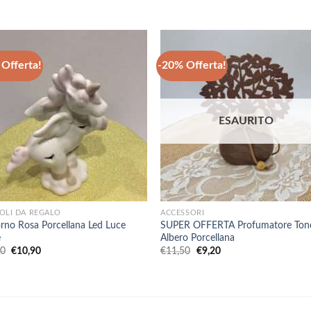
Offerta!
-20% Offerta!
ESAURITO
+
OLI DA REGALO
ACCESSORI
rno Rosa Porcellana Led Luce
SUPER OFFERTA Profumatore Ton
e
Albero Porcellana
Il
Il
Il
Il
00
€
10,90
€
11,50
€
9,20
prezzo
prezzo
prezzo
prezzo
originale
attuale
originale
attuale
era:
è:
era:
è:
€15,00.
€10,90.
€11,50.
€9,20.