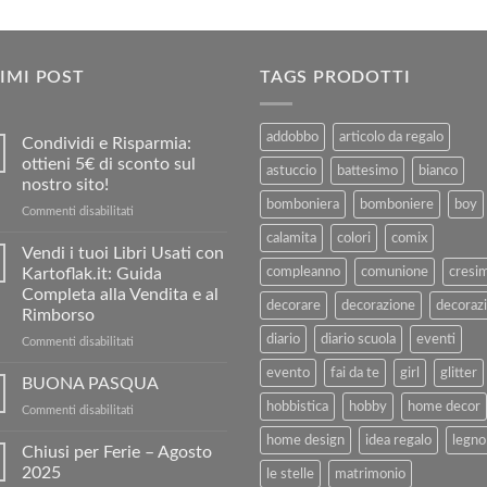
IMI POST
TAGS PRODOTTI
addobbo
articolo da regalo
Condividi e Risparmia:
ottieni 5€ di sconto sul
astuccio
battesimo
bianco
nostro sito!
bomboniera
bomboniere
boy
su
Commenti disabilitati
Condividi
calamita
colori
comix
e
Vendi i tuoi Libri Usati con
Risparmia:
Kartoflak.it: Guida
compleanno
comunione
cresi
ottieni
Completa alla Vendita e al
5€
decorare
decorazione
decorazi
Rimborso
di
diario
diario scuola
eventi
sconto
su
Commenti disabilitati
sul
Vendi
evento
fai da te
girl
glitter
nostro
i
BUONA PASQUA
sito!
tuoi
hobbistica
hobby
home decor
su
Commenti disabilitati
Libri
BUONA
Usati
home design
idea regalo
legno
PASQUA
Chiusi per Ferie – Agosto
con
2025
Kartoflak.it:
le stelle
matrimonio