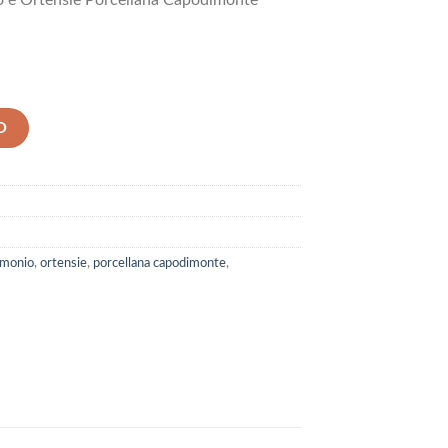
 e Ortensie Porcellana Capodimonte
O
imonio
,
ortensie
,
porcellana capodimonte
,