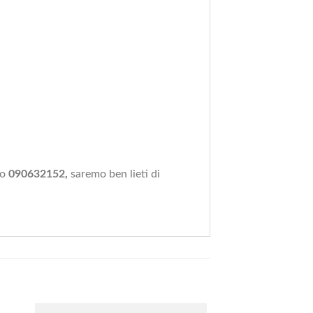
ro
090632152,
saremo ben lieti di