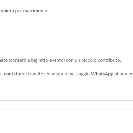
oniera
per
matrimonio
.
nato
(confetti e biglietto evento) con un piccolo contributo.
 a
contattarci
tramite chiamata o messaggio
WhatsApp
al nume