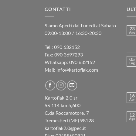
CONTATTI
ULT
Siamo Aperti dal Lunedì al Sabato
23
09:00-13:00 / 16:30-20:30
Ago
Tel.: 090 632152
Fax: 090 3697293‬
05
Whatsapp: 090 632152
Lug
Mail: info@kartoflak.com
16
Kartoflak 2.0 srl
Apr
SS 114 km 5,600
C.da Roccamotore, 7
12
Ago
Tremestieri (ME) 98128
kartoflak2.0@pec.it