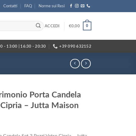
Contatti
FAQ
Norme sui Resi
0
ACCEDI
€
0,00
0 - 13:00 | 16:30 - 20:30
+39 090 632152
imonio Porta Candela
 Cipria – Jutta Maison