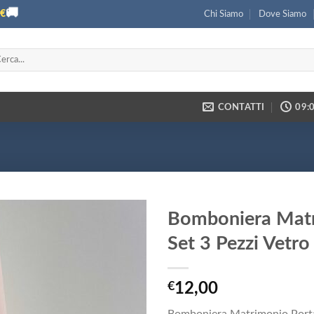
🚚
€
Chi Siamo
Dove Siamo
ca:
CONTATTI
09:0
Bomboniera Matr
Set 3 Pezzi Vetro
€
12,00