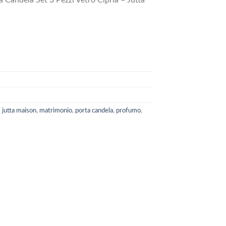
Candela Set 3 Pezzi Vetro Cipria – Jutta
,
jutta maison
,
matrimonio
,
porta candela
,
profumo
,