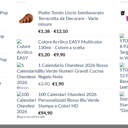
-Pop
Piatto Tondo Liscio Semilavorato
Terracotta da Decorare - Varie
misure
Fascia
€
1,38
-
€
12,10
Pop
di
Colore Acrilico EASY Multicolor
prezzo:
130ml - Colore a scelta
da
Fascia
€
5,20
-
€
9,90
€1,38
-Pop
di
a
1 Calendario Olandese 2026 Rosso
prezzo:
€12,10
Blu Verde Numeri Grandi Cucina
da
Regalo Note
€5,20
p
Il
Il
€
3,90
€
1,90
a
prezzo
prezzo
€9,90
100 Calendari Olandesi 2026
originale
attuale
Personalizzati Rosso Blu Verde
era:
è:
Stampa a Colori HD
€3,90.
€1,90.
€
94,90