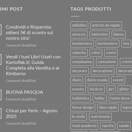
IMI POST
TAGS PRODOTTI
addobbo
articolo da regalo
Condividi e Risparmia:
ottieni 5€ di sconto sul
astuccio
battesimo
bianco
nostro sito!
bomboniera
bomboniere
boy
su
Commenti disabilitati
Condividi
calamita
colori
comix
e
Vendi i tuoi Libri Usati con
Risparmia:
Kartoflak.it: Guida
compleanno
comunione
cresi
ottieni
Completa alla Vendita e al
5€
decorare
decorazione
decorazi
Rimborso
di
diario
diario scuola
eventi
sconto
su
Commenti disabilitati
sul
Vendi
evento
fai da te
girl
glitter
nostro
i
BUONA PASQUA
sito!
tuoi
hobbistica
hobby
home decor
su
Commenti disabilitati
Libri
BUONA
Usati
home design
idea regalo
legno
PASQUA
Chiusi per Ferie – Agosto
con
2025
Kartoflak.it:
le stelle
matrimonio
Guida
su
Commenti disabilitati
Completa
maxi quaderno
nascita
natale
Chiusi
alla