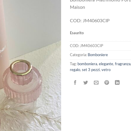
Bomboniera Matrimonio Porta 
Maison
COD: JM40603CIP
Esaurito
COD:
JM40603CIP
Categoria:
Bomboniere
Tag:
bomboniera
,
elegante
,
fragranza
regalo
,
set 3 pezzi
,
vetro