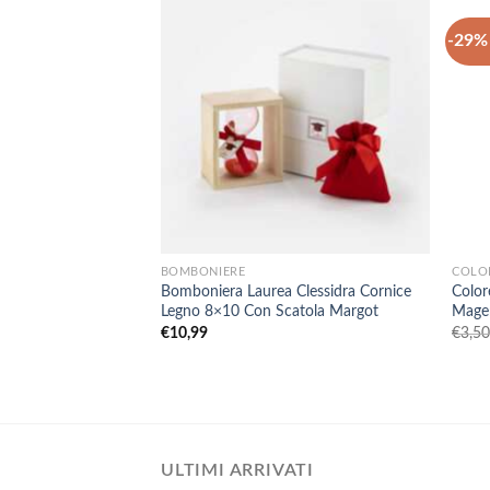
-29% 
+
+
BOMBONIERE
COLO
Bomboniera Laurea Clessidra Cornice
Color
Legno 8×10 Con Scatola Margot
Mage
€
10,99
€
3,5
ULTIMI ARRIVATI