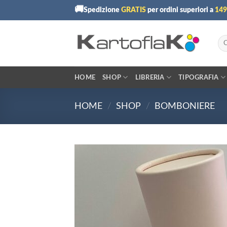
Skip
🚚
Spedizione
GRATIS
per ordini superiori a
149
to
content
Cer
HOME
SHOP
LIBRERIA
TIPOGRAFIA
HOME
/
SHOP
/
BOMBONIERE