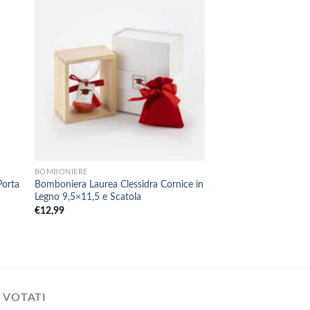
+
+
BOMBONIERE
BOMBONIERE
Porta
Bomboniera Laurea Clessidra Cornice in
STOCK 5 Pz Bombonie
Legno 9,5×11,5 e Scatola
Liquore Quadrata in 
€
12,99
€
9,99
 VOTATI