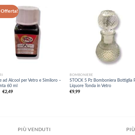
Offerta!
+
RI
BOMBONIERE
e ad Alcool per Vetro e Similoro –
STOCK 5 Pz Bomboniera Bottiglia 
nta 60 ml
Liquore Tonda in Vetro
Il
Il
0
€
2,49
€
9,99
prezzo
prezzo
originale
attuale
era:
è:
€3,50.
€2,49.
PIÙ VENDUTI
PIÙ