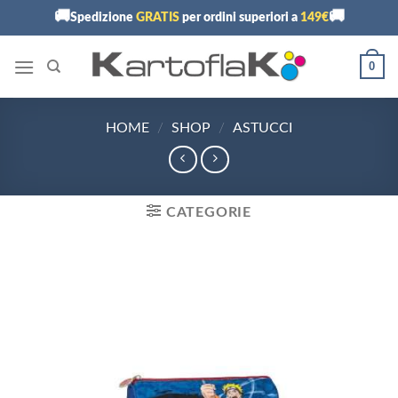
Skip
🚚
🚚
Spedizione
GRATIS
per ordini superiori a
149€
to
content
0
HOME
/
SHOP
/
ASTUCCI
CATEGORIE