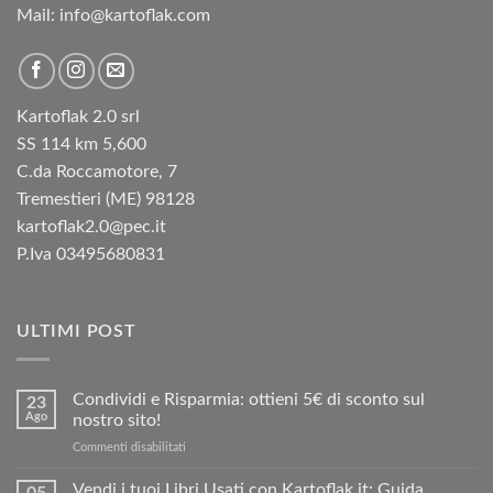
Mail: info@kartoflak.com
Kartoflak 2.0 srl
SS 114 km 5,600
C.da Roccamotore, 7
Tremestieri (ME) 98128
kartoflak2.0@pec.it
P.Iva 03495680831
ULTIMI POST
Condividi e Risparmia: ottieni 5€ di sconto sul
23
Ago
nostro sito!
su
Commenti disabilitati
Condividi
e
Vendi i tuoi Libri Usati con Kartoflak.it: Guida
05