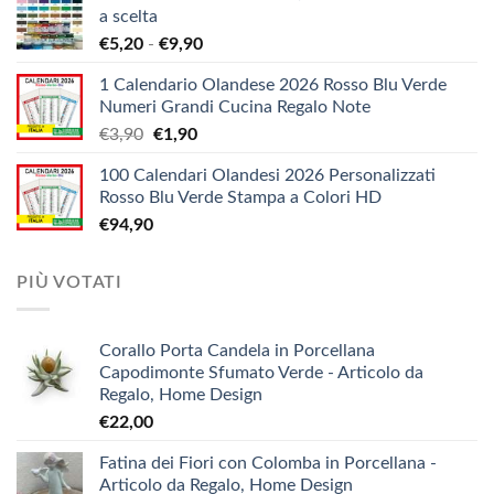
a scelta
da
Fascia
€
5,20
-
€
9,90
€1,38
di
a
1 Calendario Olandese 2026 Rosso Blu Verde
prezzo:
€12,10
Numeri Grandi Cucina Regalo Note
da
Il
Il
€
3,90
€
1,90
€5,20
prezzo
prezzo
a
100 Calendari Olandesi 2026 Personalizzati
originale
attuale
€9,90
Rosso Blu Verde Stampa a Colori HD
era:
è:
€
94,90
€3,90.
€1,90.
PIÙ VOTATI
Corallo Porta Candela in Porcellana
Capodimonte Sfumato Verde - Articolo da
Regalo, Home Design
€
22,00
Fatina dei Fiori con Colomba in Porcellana -
Articolo da Regalo, Home Design