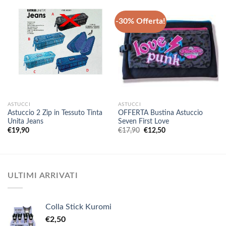
-30% Offerta!
ASTUCCI
ASTUCCI
Astuccio 2 Zip in Tessuto Tinta
OFFERTA Bustina Astuccio
Unita Jeans
Seven First Love
Il
Il
€
19,90
€
17,90
€
12,50
prezzo
prezzo
originale
attuale
era:
è:
€17,90.
€12,50.
ULTIMI ARRIVATI
Colla Stick Kuromi
€
2,50