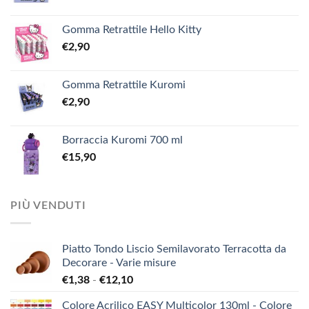
Gomma Retrattile Hello Kitty
€
2,90
Gomma Retrattile Kuromi
€
2,90
Borraccia Kuromi 700 ml
€
15,90
PIÙ VENDUTI
Piatto Tondo Liscio Semilavorato Terracotta da
Decorare - Varie misure
Fascia
€
1,38
-
€
12,10
di
Colore Acrilico EASY Multicolor 130ml - Colore
prezzo: