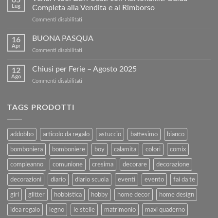
Risparmia:
Lug
Completa alla Vendita e al Rimborso
ottieni
su
Commenti disabilitati
5€
Vendi
di
i
BUONA PASQUA
sconto
16
tuoi
sul
Apr
su
Commenti disabilitati
Libri
nostro
BUONA
Usati
sito!
PASQUA
Chiusi per Ferie – Agosto 2025
con
12
Ago
Kartoflak.it:
su
Commenti disabilitati
Guida
Chiusi
Completa
per
alla
Ferie
TAGS PRODOTTI
Vendita
–
e
Agosto
al
2025
addobbo
articolo da regalo
astuccio
battesimo
bianco
Rimborso
bomboniera
bomboniere
boy
calamita
colori
comix
compleanno
comunione
cresima
decorare
decorazione
decorazioni
diario
diario scuola
eventi
evento
fai da te
girl
glitter
hobbistica
hobby
home decor
home design
idea regalo
legno
le stelle
matrimonio
maxi quaderno