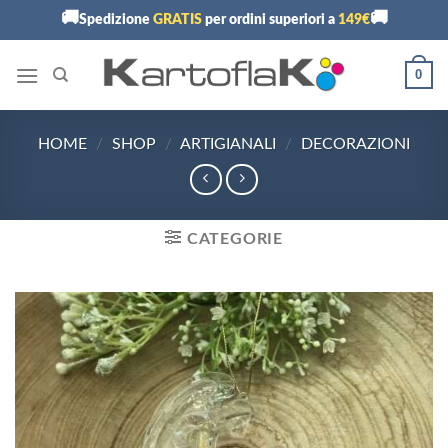
Skip
🚚
🚚
Spedizione
GRATIS
per ordini superiori a
149€
to
content
0
HOME
/
SHOP
/
ARTIGIANALI
/
DECORAZIONI
CATEGORIE