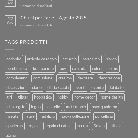
tuoi
sul
Apr
su
Commenti disabilitati
Libri
nostro
BUONA
Usati
sito!
PASQUA
Chiusi per Ferie – Agosto 2025
con
12
Ago
Kartoflak.it:
su
Commenti disabilitati
Guida
Chiusi
Completa
per
alla
Ferie
TAGS PRODOTTI
Vendita
–
e
Agosto
al
2025
addobbo
articolo da regalo
astuccio
battesimo
bianco
Rimborso
bomboniera
bomboniere
boy
calamita
colori
comix
compleanno
comunione
cresima
decorare
decorazione
decorazioni
diario
diario scuola
eventi
evento
fai da te
girl
glitter
hobbistica
hobby
home decor
home design
idea regalo
legno
le stelle
matrimonio
maxi quaderno
nascita
natale
natalizio
nuova collezione
porcellana
quaderno
regalo
regalo di natale
scuola
Seven
ufficio
Zaino