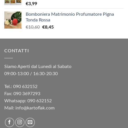
€
3,99
Bomboniera Matrimonio Profumatore Pigna
Tonda Rossa
Il
Il
€
10,60
€
8,45
prezzo
prezzo
originale
attuale
era:
è:
CONTATTI
€10,60.
€8,45.
Siamo Aperti dal Lunedì al Sabato
09:00-13:00 / 16:30-20:30
Tel.: 090 632152
Fax: 090 3697293‬
Whatsapp: 090 632152
Mail: info@kartoflak.com