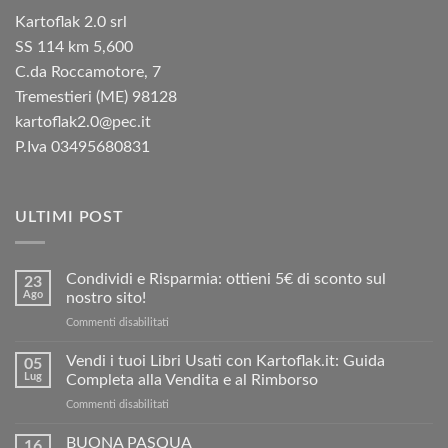
Kartoflak 2.0 srl
SS 114 km 5,600
C.da Roccamotore, 7
Tremestieri (ME) 98128
kartoflak2.0@pec.it
P.Iva 03495680831
ULTIMI POST
Condividi e Risparmia: ottieni 5€ di sconto sul
23
Ago
nostro sito!
su
Commenti disabilitati
Condividi
e
Vendi i tuoi Libri Usati con Kartoflak.it: Guida
05
Risparmia:
Lug
Completa alla Vendita e al Rimborso
ottieni
su
Commenti disabilitati
5€
Vendi
di
i
BUONA PASQUA
sconto
16