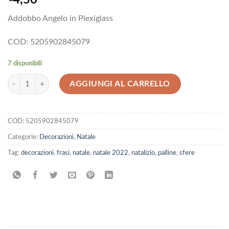
Addobbo Angelo in Plexiglass
COD: 5205902845079
7 disponibili
Addobbo Angelo in Plexiglass quantità
AGGIUNGI AL CARRELLO
COD:
5205902845079
Categorie:
Decorazioni
,
Natale
Tag:
decorazioni
,
frasi
,
natale
,
natale 2022
,
natalizio
,
palline
,
sfere