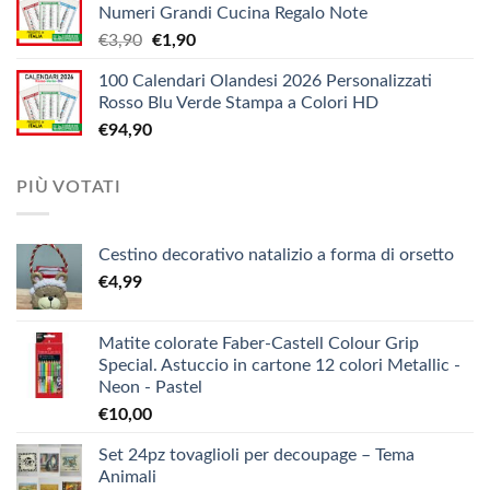
Numeri Grandi Cucina Regalo Note
da
Il
Il
€
3,90
€
1,90
€5,20
prezzo
prezzo
a
100 Calendari Olandesi 2026 Personalizzati
originale
attuale
€9,90
Rosso Blu Verde Stampa a Colori HD
era:
è:
€
94,90
€3,90.
€1,90.
PIÙ VOTATI
Cestino decorativo natalizio a forma di orsetto
€
4,99
Matite colorate Faber-Castell Colour Grip
Special. Astuccio in cartone 12 colori Metallic -
Neon - Pastel
€
10,00
Set 24pz tovaglioli per decoupage – Tema
Animali