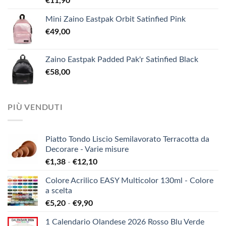
€
11,90
Mini Zaino Eastpak Orbit Satinfied Pink
€
49,00
Zaino Eastpak Padded Pak'r Satinfied Black
€
58,00
PIÙ VENDUTI
Piatto Tondo Liscio Semilavorato Terracotta da
Decorare - Varie misure
Fascia
€
1,38
-
€
12,10
di
Colore Acrilico EASY Multicolor 130ml - Colore
prezzo:
a scelta
da
Fascia
€
5,20
-
€
9,90
€1,38
di
a
1 Calendario Olandese 2026 Rosso Blu Verde
prezzo:
€12,10