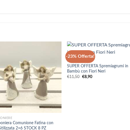
+
-23% Offerta!
ACCESSORI
SUPER OFFERTA Spremiagrumi in
Bambù con Fiori Neri
Il
Il
€
11,50
€
8,90
prezzo
prezzo
originale
attuale
era:
è:
€11,50.
€8,90.
ONIERE
oniera Comunione Fatina con
 Stilizzata 2×6 STOCK 8 PZ