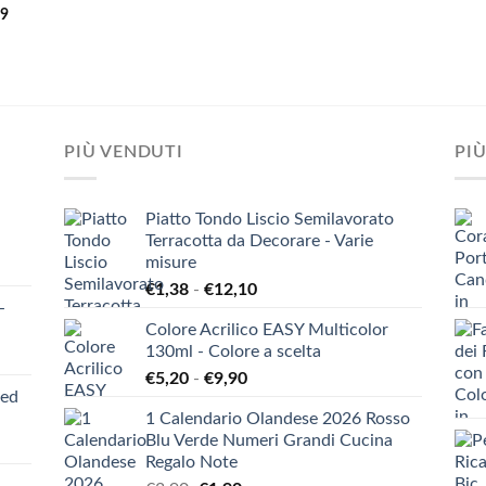
99
PIÙ VENDUTI
PIÙ
Piatto Tondo Liscio Semilavorato
Terracotta da Decorare - Varie
misure
Fascia
€
1,38
-
€
12,10
-
di
Colore Acrilico EASY Multicolor
prezzo:
130ml - Colore a scelta
da
Fascia
€
5,20
-
€
9,90
€1,38
ied
di
a
1 Calendario Olandese 2026 Rosso
prezzo:
€12,10
Blu Verde Numeri Grandi Cucina
da
Regalo Note
€5,20