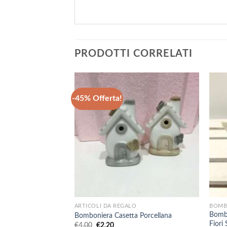
PRODOTTI CORRELATI
-45% Offerta!
+
+
ARTICOLI DA REGALO
BOMB
Bomb
Bomboniera Casetta Porcellana
Fiori
Il
Il
€
4,00
€
2,20