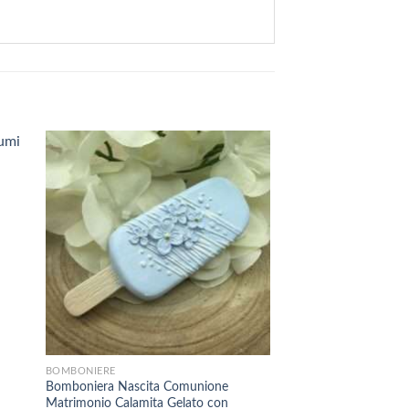
+
+
BOMBONIERE
ARTICOLI DA REGALO
Bomboniera Nascita Comunione
Profumatore Tondo Fi
Matrimonio Calamita Gelato con
Regalo, Home Design