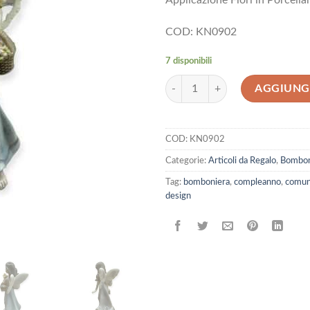
Applicazione Fiori in Porcell
COD: KN0902
7 disponibili
Bomboniera Comunione Compleanno
AGGIUNGI
COD:
KN0902
Categorie:
Articoli da Regalo
,
Bombon
Tag:
bomboniera
,
compleanno
,
comun
design