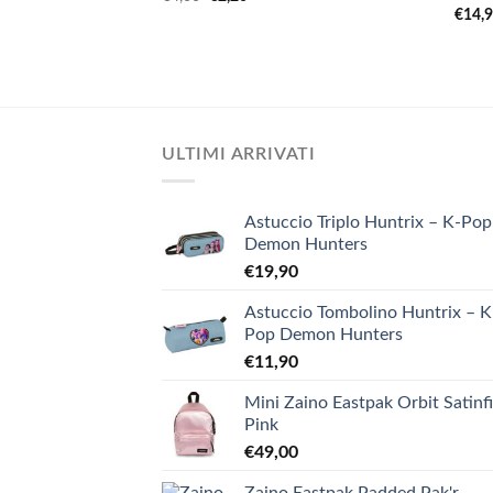
prezzo
prezzo
€
14,
originale
attuale
era:
è:
€4,00.
€2,20.
ULTIMI ARRIVATI
Astuccio Triplo Huntrix – K-Pop
Demon Hunters
€
19,90
Astuccio Tombolino Huntrix – K
Pop Demon Hunters
€
11,90
Mini Zaino Eastpak Orbit Satinf
Pink
€
49,00