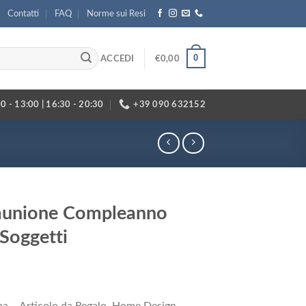
Contatti
FAQ
Norme sui Resi
0
ACCEDI
€
0,00
0 - 13:00 | 16:30 - 20:30
+39 090 632152
unione Compleanno
 Soggetti