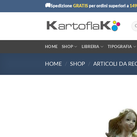
Skip
🚚
Spedizione
GRATIS
per ordini superiori a
149
to
content
Cer
HOME
SHOP
LIBRERIA
TIPOGRAFIA
HOME
/
SHOP
/
ARTICOLI DA RE