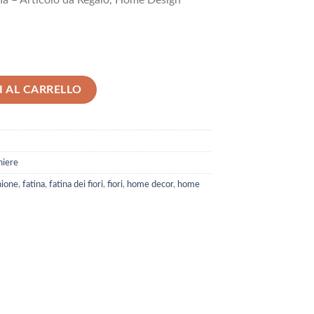
ana – Articolo da Regalo, Home Design
 Fatina dei Fiori 2 Soggetti quantità
 AL CARRELLO
iere
ione
,
fatina
,
fatina dei fiori
,
fiori
,
home decor
,
home