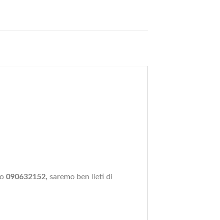
ro
090632152,
saremo ben lieti di