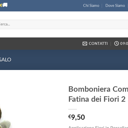
🚚
€
Chi Siamo
Dove Siamo
ca:
CONTATTI
09:0
GALO
Bomboniera Com
Fatina dei Fiori 2
€
9,50