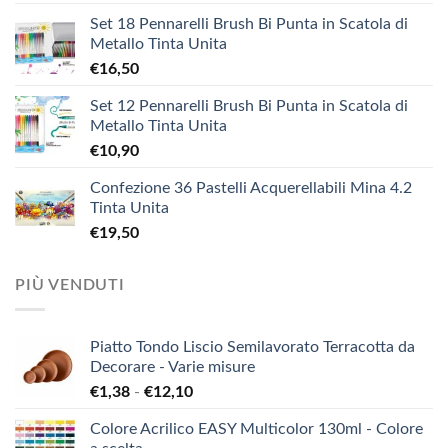
Set 18 Pennarelli Brush Bi Punta in Scatola di
Metallo Tinta Unita
€
16,50
Set 12 Pennarelli Brush Bi Punta in Scatola di
Metallo Tinta Unita
€
10,90
Confezione 36 Pastelli Acquerellabili Mina 4.2
Tinta Unita
€
19,50
PIÙ VENDUTI
Piatto Tondo Liscio Semilavorato Terracotta da
Decorare - Varie misure
Fascia
€
1,38
-
€
12,10
di
Colore Acrilico EASY Multicolor 130ml - Colore
prezzo: