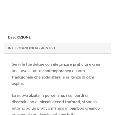
DESCRIZIONE
INFORMAZIONI AGGIUNTIVE
Servi le tue delizie con
eleganza
e
praticità
e crea
una tavola tanto
contemporanea
quanto
tradizionale
che
soddisferà
le esigenze di ogni
ospite.
La nuova
alzata
in
porcellana,
i cui
bordi
si
disseminano di
piccoli decori traforati,
si snoda
intorno ad un pratico
manico
in
bamboo
creando
un’armonia gradevolmente
perfetta.