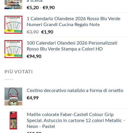
a scelta
da
Fascia
€
5,20
-
€
9,90
€1,38
di
a
1 Calendario Olandese 2026 Rosso Blu Verde
prezzo:
€12,10
Numeri Grandi Cucina Regalo Note
da
Il
Il
€
3,90
€
1,90
€5,20
prezzo
prezzo
a
100 Calendari Olandesi 2026 Personalizzati
originale
attuale
€9,90
Rosso Blu Verde Stampa a Colori HD
era:
è:
€
94,90
€3,90.
€1,90.
PIÙ VOTATI
Cestino decorativo natalizio a forma di orsetto
€
4,99
Matite colorate Faber-Castell Colour Grip
Special. Astuccio in cartone 12 colori Metallic -
Neon - Pastel