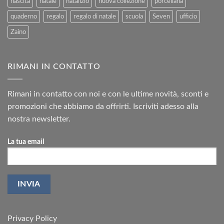
nascita
natale
natalizio
nuova collezione
porcellana
quaderno
regalo
regalo di natale
scuola
Seven
ufficio
Zaino
RIMANI IN CONTATTO
Rimani in contatto con noi e con le ultime novità, sconti e
promozioni che abbiamo da offrirti. Iscriviti adesso alla
nostra newsletter.
La tua email
Privacy Policy