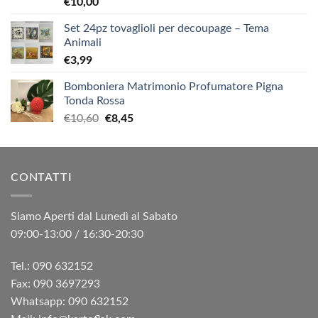
€
10,00
Set 24pz tovaglioli per decoupage – Tema
Animali
€
3,99
Bomboniera Matrimonio Profumatore Pigna
Tonda Rossa
Il
Il
€
10,60
€
8,45
prezzo
prezzo
originale
attuale
era:
è:
CONTATTI
€10,60.
€8,45.
Siamo Aperti dal Lunedì al Sabato
09:00-13:00 / 16:30-20:30
Tel.: 090 632152
Fax: 090 3697293‬
Whatsapp: 090 632152