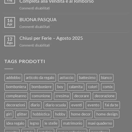
Lug
Completa alla Vendita e al Rimborso
ottieni
su
Commenti disabilitati
5€
Vendi
di
i
BUONA PASQUA
sconto
16
tuoi
sul
Apr
su
Commenti disabilitati
Libri
nostro
BUONA
Usati
sito!
PASQUA
Chiusi per Ferie – Agosto 2025
con
12
Ago
Kartoflak.it:
su
Commenti disabilitati
Guida
Chiusi
Completa
per
alla
Ferie
TAGS PRODOTTI
Vendita
–
e
Agosto
al
2025
addobbo
articolo da regalo
astuccio
battesimo
bianco
Rimborso
bomboniera
bomboniere
boy
calamita
colori
comix
compleanno
comunione
cresima
decorare
decorazione
decorazioni
diario
diario scuola
eventi
evento
fai da te
girl
glitter
hobbistica
hobby
home decor
home design
idea regalo
legno
le stelle
matrimonio
maxi quaderno