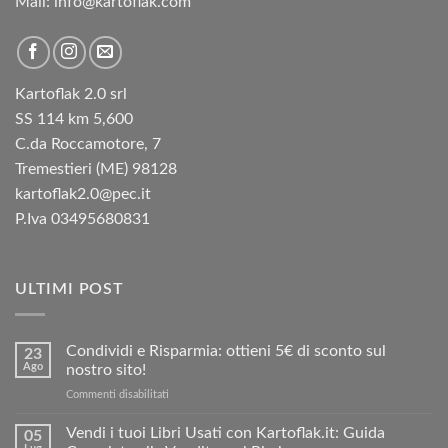
Mail: info@kartoflak.com
Kartoflak 2.0 srl
SS 114 km 5,600
C.da Roccamotore, 7
Tremestieri (ME) 98128
kartoflak2.0@pec.it
P.Iva 03495680831
ULTIMI POST
Condividi e Risparmia: ottieni 5€ di sconto sul
23
Ago
nostro sito!
su
Commenti disabilitati
Condividi
e
Vendi i tuoi Libri Usati con Kartoflak.it: Guida
05
Risparmia: