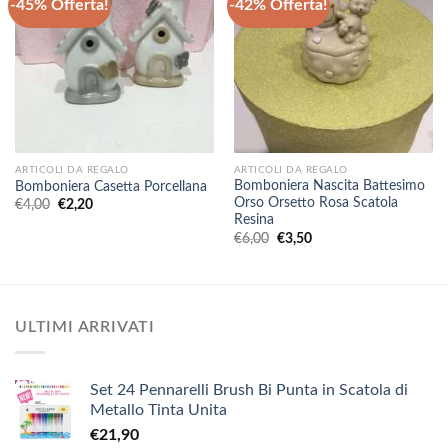
-45% Offerta!
-42% Offerta!
ARTICOLI DA REGALO
ARTICOLI DA REGALO
Bomboniera Nascita Battesimo
Bomboniera Casetta Porcellana
Orso Orsetto Rosa Scatola
Il
Il
€
4,00
€
2,20
prezzo
prezzo
Resina
originale
attuale
Il
Il
€
6,00
€
3,50
era:
è:
prezzo
prezzo
€4,00.
€2,20.
originale
attuale
era:
è:
€6,00.
€3,50.
ULTIMI ARRIVATI
Set 24 Pennarelli Brush Bi Punta in Scatola di
Metallo Tinta Unita
€
21,90