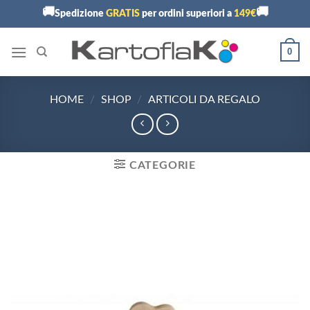
Skip
🚚
🚚
Spedizione
GRATIS
per ordini superiori a
149€
to
content
0
HOME
/
SHOP
/
ARTICOLI DA REGALO
CATEGORIE