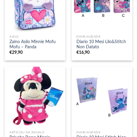
ASILO
DIARI/AGENDE
Zaino Asilo Minnie Mofu
Diario 10 Mesi Lilo&Stitch
Mofu – Panda
Non Datato
€
29,90
€
16,90
ARTICOLI DA REGALO
DIARI/AGENDE