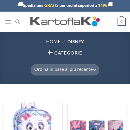
Skip
🚚
🚚
Spedizione
GRATIS
per ordini superiori a
149€
to
content
0
HOME
/
DISNEY
CATEGORIE