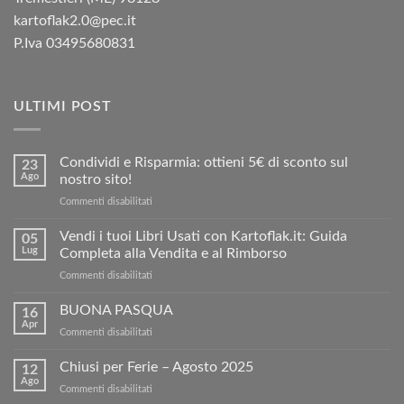
kartoflak2.0@pec.it
P.Iva 03495680831
ULTIMI POST
Condividi e Risparmia: ottieni 5€ di sconto sul
23
Ago
nostro sito!
su
Commenti disabilitati
Condividi
e
Vendi i tuoi Libri Usati con Kartoflak.it: Guida
05
Risparmia:
Lug
Completa alla Vendita e al Rimborso
ottieni
su
Commenti disabilitati
5€
Vendi
di
i
BUONA PASQUA
sconto
16
tuoi
sul
Apr
su
Commenti disabilitati
Libri
nostro
BUONA
Usati
sito!
PASQUA
Chiusi per Ferie – Agosto 2025
con
12
Ago
Kartoflak.it:
su
Commenti disabilitati
Guida
Chiusi