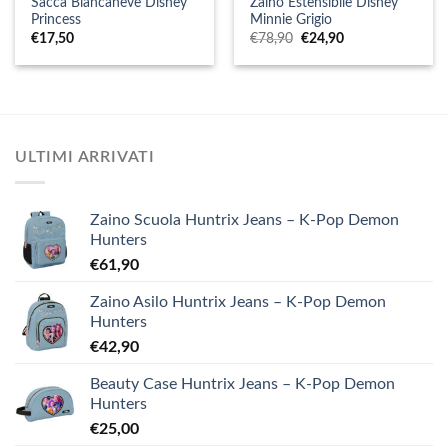
Sacca Biancaneve Disney
Zaino Estensibile Disney
Princess
Minnie Grigio
Il
Il
€
17,50
€
78,90
€
24,90
prezzo
prezzo
originale
attuale
era:
è:
€78,90.
€24,90.
ULTIMI ARRIVATI
Zaino Scuola Huntrix Jeans – K-Pop Demon
Hunters
€
61,90
Zaino Asilo Huntrix Jeans – K-Pop Demon
Hunters
€
42,90
Beauty Case Huntrix Jeans – K-Pop Demon
Hunters
€
25,00