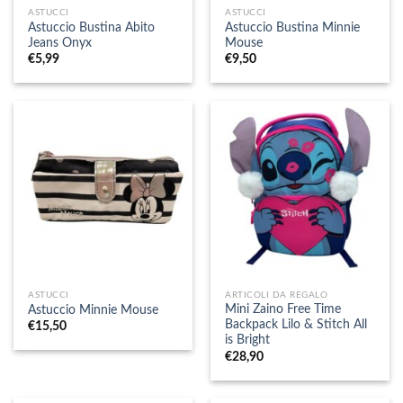
ASTUCCI
ASTUCCI
Astuccio Bustina Abito
Astuccio Bustina Minnie
Jeans Onyx
Mouse
€
5,99
€
9,50
ASTUCCI
ARTICOLI DA REGALO
Mini Zaino Free Time
Astuccio Minnie Mouse
Backpack Lilo & Stitch All
€
15,50
is Bright
€
28,90