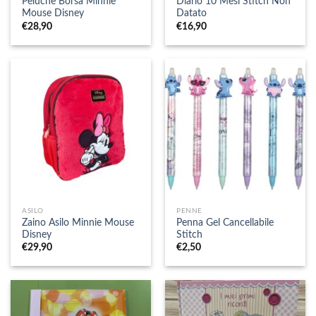
Peluche Borsa Minnie
Diario 10 Mesi Stitch Non
Mouse Disney
Datato
€
28,90
€
16,90
ASILO
PENNE
Zaino Asilo Minnie Mouse
Penna Gel Cancellabile
Disney
Stitch
€
29,90
€
2,50