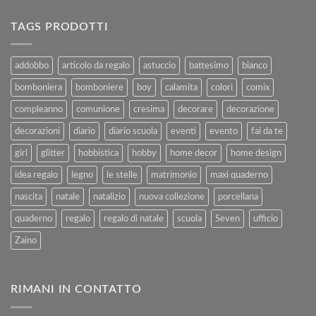
Completa
per
alla
Ferie
TAGS PRODOTTI
Vendita
–
e
Agosto
al
2025
addobbo
articolo da regalo
astuccio
battesimo
bianco
Rimborso
bomboniera
bomboniere
boy
calamita
colori
comix
compleanno
comunione
cresima
decorare
decorazione
decorazioni
diario
diario scuola
eventi
evento
fai da te
girl
glitter
hobbistica
hobby
home decor
home design
idea regalo
legno
le stelle
matrimonio
maxi quaderno
nascita
natale
natalizio
nuova collezione
porcellana
quaderno
regalo
regalo di natale
scuola
Seven
ufficio
Zaino
RIMANI IN CONTATTO