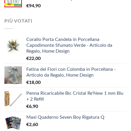
era:
è:
€
94,90
€3,90.
€1,90.
PIÙ VOTATI
Corallo Porta Candela in Porcellana
Capodimonte Sfumato Verde - Articolo da
Regalo, Home Design
€
22,00
Fatina dei Fiori con Colomba in Porcellana -
Articolo da Regalo, Home Design
€
18,00
Penna Ricaricabile Bic Cristal Re'New 1 mm Blu
+ 2 Refill
€
6,90
Maxi Quaderno Seven Boy Rigatura Q
€
2,60