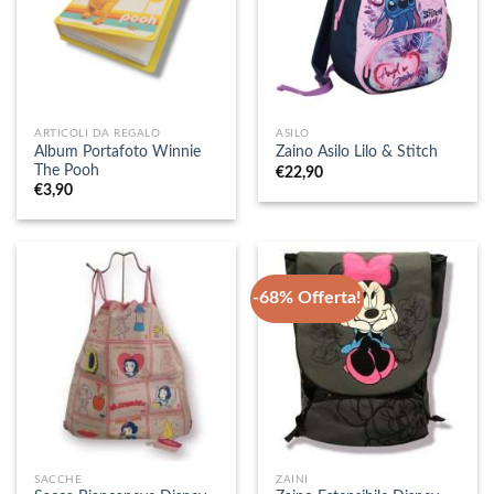
ARTICOLI DA REGALO
ASILO
Album Portafoto Winnie
Zaino Asilo Lilo & Stitch
The Pooh
€
22,90
€
3,90
-68% Offerta!
SACCHE
ZAINI