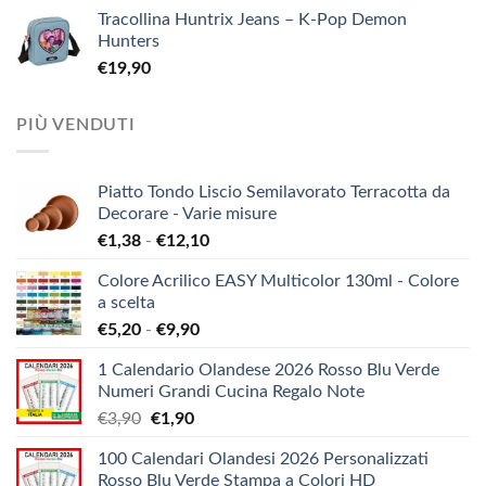
Tracollina Huntrix Jeans – K-Pop Demon
Hunters
€
19,90
PIÙ VENDUTI
Piatto Tondo Liscio Semilavorato Terracotta da
Decorare - Varie misure
Fascia
€
1,38
-
€
12,10
di
Colore Acrilico EASY Multicolor 130ml - Colore
prezzo:
a scelta
da
Fascia
€
5,20
-
€
9,90
€1,38
di
a
1 Calendario Olandese 2026 Rosso Blu Verde
prezzo:
€12,10
Numeri Grandi Cucina Regalo Note
da
Il
Il
€
3,90
€
1,90
€5,20
prezzo
prezzo
a
100 Calendari Olandesi 2026 Personalizzati
originale
attuale
€9,90
Rosso Blu Verde Stampa a Colori HD