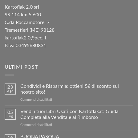
Kartoflak 2.0 srl
SS 114 km 5,600
C.da Roccamotore, 7
Tremestieri (ME) 98128
kartoflak2.0@pec.it
P.Iva 03495680831
ULTIMI POST
Condividi e Risparmia: ottieni 5€ di sconto sul
23
Ago
nostro sito!
su
Commenti disabilitati
Condividi
e
Vendi i tuoi Libri Usati con Kartoflak.it: Guida
05
Risparmia:
Lug
Completa alla Vendita e al Rimborso
ottieni
su
Commenti disabilitati
5€
Vendi
di
i
BUONA PASQUA
sconto
16