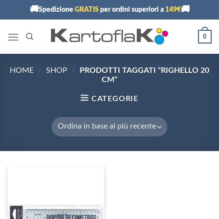
Skip
🚚
🚚
Spedizione
GRATIS
per ordini superiori a
149€
to
content
0
HOME
/
SHOP
/
PRODOTTI TAGGATI “RIGHELLO 20
CM”
CATEGORIE