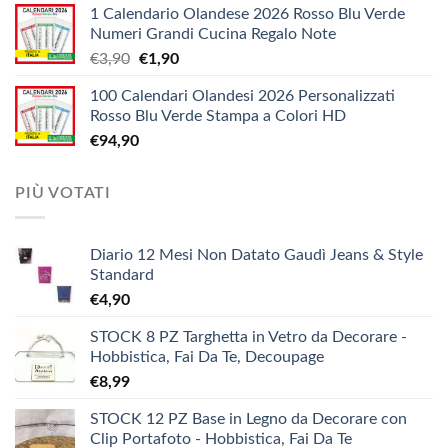
1 Calendario Olandese 2026 Rosso Blu Verde
prezzo:
€12,10
Numeri Grandi Cucina Regalo Note
da
Il
Il
€
3,90
€
1,90
€5,20
prezzo
prezzo
a
100 Calendari Olandesi 2026 Personalizzati
originale
attuale
€9,90
Rosso Blu Verde Stampa a Colori HD
era:
è:
€
94,90
€3,90.
€1,90.
PIÙ VOTATI
Diario 12 Mesi Non Datato Gaudì Jeans & Style
Standard
€
4,90
STOCK 8 PZ Targhetta in Vetro da Decorare -
Hobbistica, Fai Da Te, Decoupage
€
8,99
STOCK 12 PZ Base in Legno da Decorare con
Clip Portafoto - Hobbistica, Fai Da Te