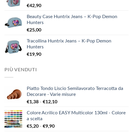
€
42,90
Beauty Case Huntrix Jeans – K-Pop Demon
Hunters
€
25,00
Tracollina Huntrix Jeans – K-Pop Demon
Hunters
€
19,90
PIÙ VENDUTI
Piatto Tondo Liscio Semilavorato Terracotta da
Decorare - Varie misure
Fascia
€
1,38
-
€
12,10
di
Colore Acrilico EASY Multicolor 130ml - Colore
prezzo:
a scelta
da
Fascia
€
5,20
-
€
9,90
€1,38
di
a