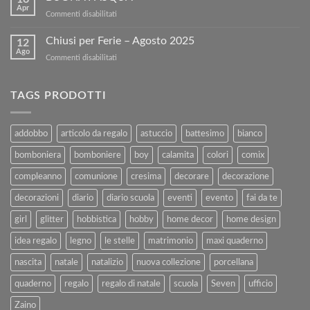
tuoi
sul
Apr
su
Commenti disabilitati
Libri
nostro
BUONA
Usati
sito!
PASQUA
Chiusi per Ferie – Agosto 2025
con
12
Ago
Kartoflak.it:
su
Commenti disabilitati
Guida
Chiusi
Completa
per
alla
Ferie
TAGS PRODOTTI
Vendita
–
e
Agosto
al
2025
addobbo
articolo da regalo
astuccio
battesimo
bianco
Rimborso
bomboniera
bomboniere
boy
calamita
colori
comix
compleanno
comunione
cresima
decorare
decorazione
decorazioni
diario
diario scuola
eventi
evento
fai da te
girl
glitter
hobbistica
hobby
home decor
home design
idea regalo
legno
le stelle
matrimonio
maxi quaderno
nascita
natale
natalizio
nuova collezione
porcellana
quaderno
regalo
regalo di natale
scuola
Seven
ufficio
Zaino