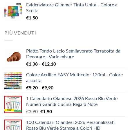
Evidenziatore Glimmer Tinta Unita - Colore a
Scelta
€
1,50
PIÙ VENDUTI
Piatto Tondo Liscio Semilavorato Terracotta da
Decorare - Varie misure
Fascia
€
1,38
-
€
12,10
di
Colore Acrilico EASY Multicolor 130ml - Colore
prezzo:
a scelta
da
Fascia
€
5,20
-
€
9,90
€1,38
di
a
1 Calendario Olandese 2026 Rosso Blu Verde
prezzo:
€12,10
Numeri Grandi Cucina Regalo Note
da
Il
Il
€
3,90
€
1,90
€5,20
prezzo
prezzo
a
100 Calendari Olandesi 2026 Personalizzati
originale
attuale
€9,90
Rosso Blu Verde Stampa a Colori HD
era:
è: