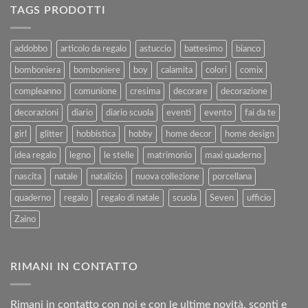
alla
Ferie
TAGS PRODOTTI
Vendita
–
e
Agosto
al
2025
addobbo
articolo da regalo
astuccio
battesimo
bianco
Rimborso
bomboniera
bomboniere
boy
calamita
colori
comix
compleanno
comunione
cresima
decorare
decorazione
decorazioni
diario
diario scuola
eventi
evento
fai da te
girl
glitter
hobbistica
hobby
home decor
home design
idea regalo
legno
le stelle
matrimonio
maxi quaderno
nascita
natale
natalizio
nuova collezione
porcellana
quaderno
regalo
regalo di natale
scuola
Seven
ufficio
Zaino
RIMANI IN CONTATTO
Rimani in contatto con noi e con le ultime novità, sconti e