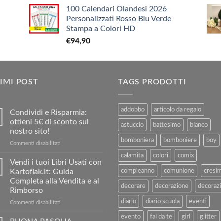
prezzo
prezzo
€9,90
100 Calendari Olandesi 2026
originale
attuale
Personalizzati Rosso Blu Verde
era:
è:
Stampa a Colori HD
€3,90.
€1,90.
€
94,90
IMI POST
TAGS PRODOTTI
addobbo
articolo da regalo
Condividi e Risparmia:
ottieni 5€ di sconto sul
astuccio
battesimo
bianco
nostro sito!
bomboniera
bomboniere
boy
su
Commenti disabilitati
Condividi
calamita
colori
comix
e
Vendi i tuoi Libri Usati con
Risparmia:
Kartoflak.it: Guida
compleanno
comunione
cresi
ottieni
Completa alla Vendita e al
5€
decorare
decorazione
decorazi
Rimborso
di
diario
diario scuola
eventi
sconto
su
Commenti disabilitati
sul
Vendi
evento
fai da te
girl
glitter
nostro
i