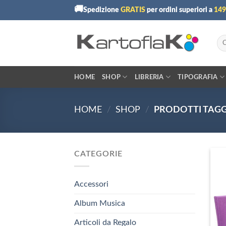
Skip
🚚
Spedizione
GRATIS
per ordini superiori a
149
to
content
Cer
HOME
SHOP
LIBRERIA
TIPOGRAFIA
HOME
/
SHOP
/
PRODOTTI TAGG
CATEGORIE
Accessori
Album Musica
Articoli da Regalo