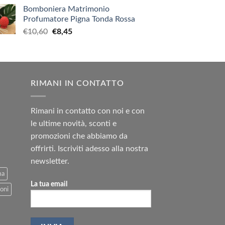
Bomboniera Matrimonio
Profumatore Pigna Tonda Rossa
Il
Il
€
10,60
€
8,45
prezzo
prezzo
originale
attuale
era:
è:
€10,60.
€8,45.
RIMANI IN CONTATTO
Rimani in contatto con noi e con
le ultime novità, sconti e
promozioni che abbiamo da
offrirti. Iscriviti adesso alla nostra
newsletter.
ma
La tua email
oni