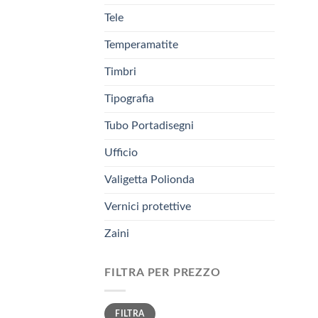
Tele
Temperamatite
Timbri
Tipografia
Tubo Portadisegni
Ufficio
Valigetta Polionda
Vernici protettive
Zaini
FILTRA PER PREZZO
Prezzo
Prezzo
FILTRA
Min
Max