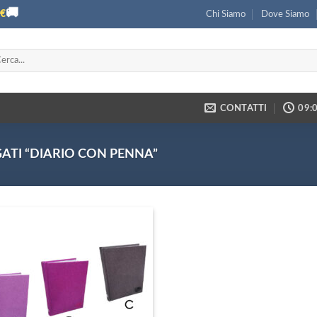
🚚
€
Chi Siamo
Dove Siamo
ca:
CONTATTI
09:0
ATI “DIARIO CON PENNA”