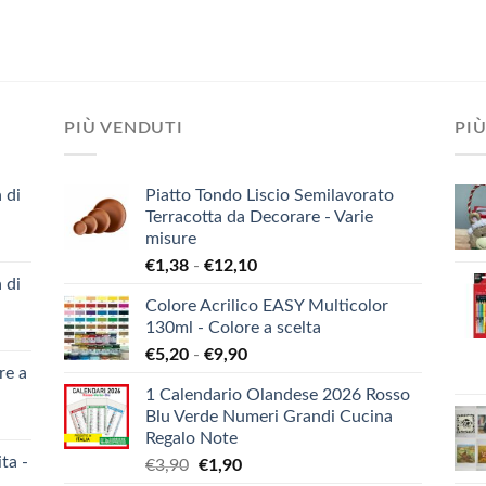
PIÙ VENDUTI
PIÙ
 di
Piatto Tondo Liscio Semilavorato
Terracotta da Decorare - Varie
misure
Fascia
€
1,38
-
€
12,10
 di
di
Colore Acrilico EASY Multicolor
prezzo:
130ml - Colore a scelta
da
Fascia
€
5,20
-
€
9,90
€1,38
re a
di
a
1 Calendario Olandese 2026 Rosso
prezzo:
€12,10
Blu Verde Numeri Grandi Cucina
da
Regalo Note
€5,20
ta -
Il
Il
€
3,90
€
1,90
a