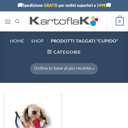
Skip
🚚
🚚
Spedizione
GRATIS
per ordini superiori a
149€
to
content
0
HOME
/
SHOP
/
PRODOTTI TAGGATI “CUPIDO”
CATEGORIE