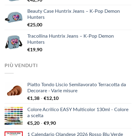
€
42,90
Beauty Case Huntrix Jeans – K-Pop Demon
Hunters
€
25,00
Tracollina Huntrix Jeans – K-Pop Demon
Hunters
€
19,90
PIÙ VENDUTI
Piatto Tondo Liscio Semilavorato Terracotta da
Decorare - Varie misure
Fascia
€
1,38
-
€
12,10
di
Colore Acrilico EASY Multicolor 130ml - Colore
prezzo:
a scelta
da
Fascia
€
5,20
-
€
9,90
€1,38
di
a
1 Calendario Olandese 2026 Rosso Blu Verde
prezzo: