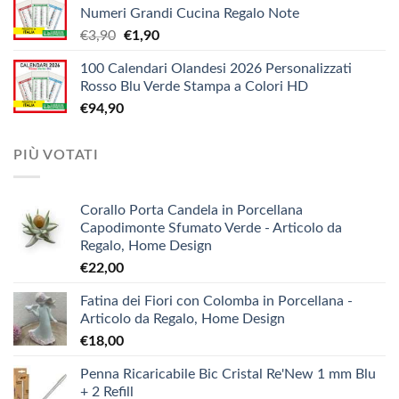
€12,10
Numeri Grandi Cucina Regalo Note
da
Il
Il
€
3,90
€
1,90
€5,20
prezzo
prezzo
a
100 Calendari Olandesi 2026 Personalizzati
originale
attuale
€9,90
Rosso Blu Verde Stampa a Colori HD
era:
è:
€
94,90
€3,90.
€1,90.
PIÙ VOTATI
Corallo Porta Candela in Porcellana
Capodimonte Sfumato Verde - Articolo da
Regalo, Home Design
€
22,00
Fatina dei Fiori con Colomba in Porcellana -
Articolo da Regalo, Home Design
€
18,00
Penna Ricaricabile Bic Cristal Re'New 1 mm Blu
+ 2 Refill