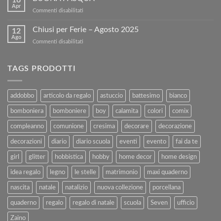
tuoi
sul
Apr
su
Commenti disabilitati
Libri
nostro
BUONA
Usati
sito!
PASQUA
Chiusi per Ferie – Agosto 2025
con
12
Ago
Kartoflak.it:
su
Commenti disabilitati
Guida
Chiusi
Completa
per
alla
Ferie
TAGS PRODOTTI
Vendita
–
e
Agosto
al
2025
addobbo
articolo da regalo
astuccio
battesimo
bianco
Rimborso
bomboniera
bomboniere
boy
calamita
colori
comix
compleanno
comunione
cresima
decorare
decorazione
decorazioni
diario
diario scuola
eventi
evento
fai da te
girl
glitter
hobbistica
hobby
home decor
home design
idea regalo
legno
le stelle
matrimonio
maxi quaderno
nascita
natale
natalizio
nuova collezione
porcellana
quaderno
regalo
regalo di natale
scuola
Seven
ufficio
Zaino