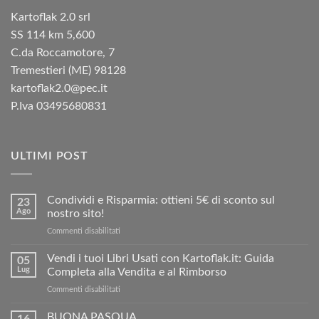
Kartoflak 2.0 srl
SS 114 km 5,600
C.da Roccamotore, 7
Tremestieri (ME) 98128
kartoflak2.0@pec.it
P.Iva 03495680831
ULTIMI POST
Condividi e Risparmia: ottieni 5€ di sconto sul
23
Ago
nostro sito!
su
Commenti disabilitati
Condividi
e
Vendi i tuoi Libri Usati con Kartoflak.it: Guida
05
Risparmia:
Lug
Completa alla Vendita e al Rimborso
ottieni
su
Commenti disabilitati
5€
Vendi
di
i
BUONA PASQUA
sconto
16