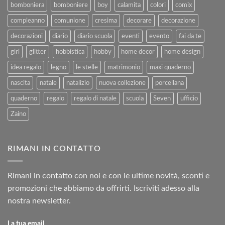
bomboniera
bomboniere
boy
calamita
colori
comix
compleanno
comunione
cresima
decorare
decorazione
decorazioni
diario
diario scuola
eventi
evento
fai da te
girl
glitter
hobbistica
hobby
home decor
home design
idea regalo
legno
le stelle
matrimonio
maxi quaderno
nascita
natale
natalizio
nuova collezione
porcellana
quaderno
regalo
regalo di natale
scuola
Seven
ufficio
Zaino
RIMANI IN CONTATTO
Rimani in contatto con noi e con le ultime novità, sconti e
promozioni che abbiamo da offrirti. Iscriviti adesso alla
nostra newsletter.
La tua email