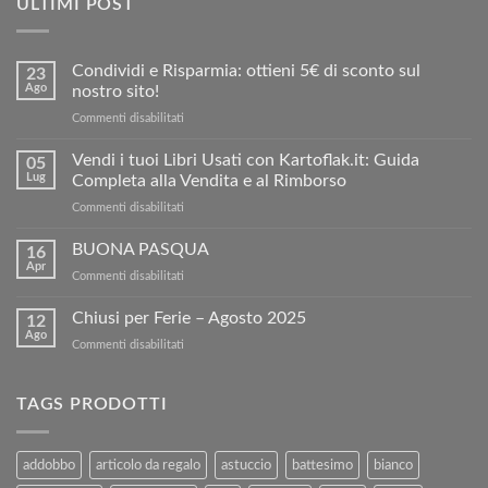
ULTIMI POST
Condividi e Risparmia: ottieni 5€ di sconto sul
23
Ago
nostro sito!
su
Commenti disabilitati
Condividi
e
Vendi i tuoi Libri Usati con Kartoflak.it: Guida
05
Risparmia:
Lug
Completa alla Vendita e al Rimborso
ottieni
su
Commenti disabilitati
5€
Vendi
di
i
BUONA PASQUA
sconto
16
tuoi
sul
Apr
su
Commenti disabilitati
Libri
nostro
BUONA
Usati
sito!
PASQUA
Chiusi per Ferie – Agosto 2025
con
12
Ago
Kartoflak.it:
su
Commenti disabilitati
Guida
Chiusi
Completa
per
alla
Ferie
TAGS PRODOTTI
Vendita
–
e
Agosto
al
2025
addobbo
articolo da regalo
astuccio
battesimo
bianco
Rimborso