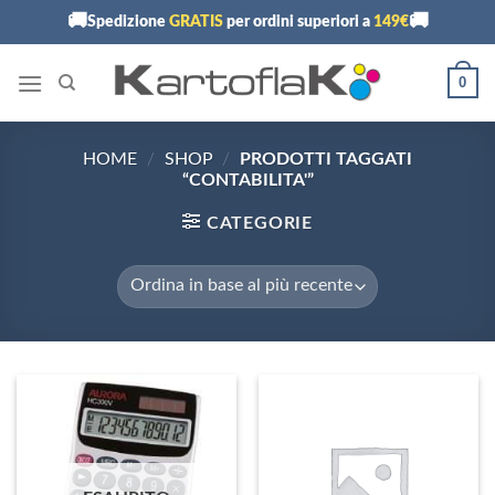
Skip
🚚
🚚
Spedizione
GRATIS
per ordini superiori a
149€
to
content
0
HOME
/
SHOP
/
PRODOTTI TAGGATI
“CONTABILITA'”
CATEGORIE