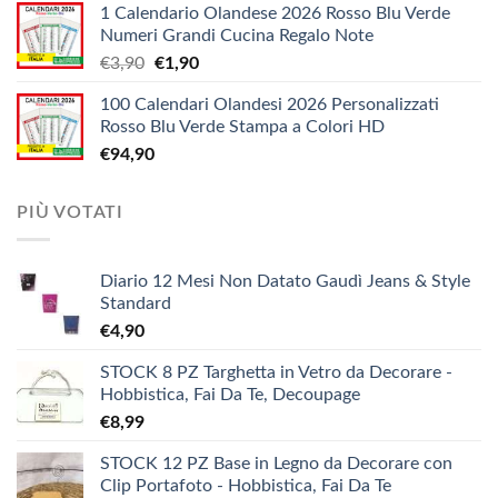
1 Calendario Olandese 2026 Rosso Blu Verde
prezzo:
€12,10
Numeri Grandi Cucina Regalo Note
da
Il
Il
€
3,90
€
1,90
€5,20
prezzo
prezzo
a
100 Calendari Olandesi 2026 Personalizzati
originale
attuale
€9,90
Rosso Blu Verde Stampa a Colori HD
era:
è:
€
94,90
€3,90.
€1,90.
PIÙ VOTATI
Diario 12 Mesi Non Datato Gaudì Jeans & Style
Standard
€
4,90
STOCK 8 PZ Targhetta in Vetro da Decorare -
Hobbistica, Fai Da Te, Decoupage
€
8,99
STOCK 12 PZ Base in Legno da Decorare con
Clip Portafoto - Hobbistica, Fai Da Te