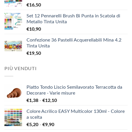
€
16,50
Set 12 Pennarelli Brush Bi Punta in Scatola di
Metallo Tinta Unita
€
10,90
Confezione 36 Pastelli Acquerellabili Mina 4.2
Tinta Unita
€
19,50
PIÙ VENDUTI
Piatto Tondo Liscio Semilavorato Terracotta da
Decorare - Varie misure
Fascia
€
1,38
-
€
12,10
di
Colore Acrilico EASY Multicolor 130ml - Colore
prezzo:
a scelta
da
Fascia
€
5,20
-
€
9,90
€1,38
di
a