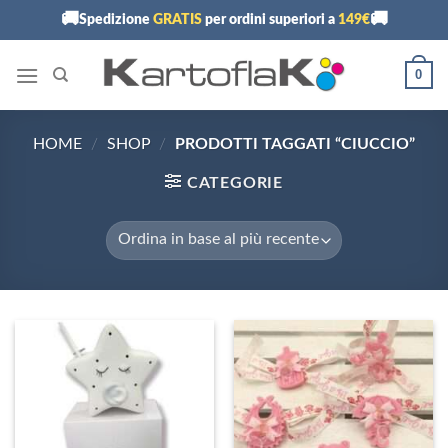
Skip
🚚
🚚
Spedizione
GRATIS
per ordini superiori a
149€
to
content
0
HOME
/
SHOP
/
PRODOTTI TAGGATI “CIUCCIO”
CATEGORIE