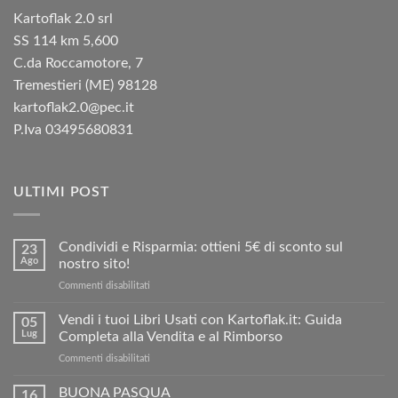
Kartoflak 2.0 srl
SS 114 km 5,600
C.da Roccamotore, 7
Tremestieri (ME) 98128
kartoflak2.0@pec.it
P.Iva 03495680831
ULTIMI POST
Condividi e Risparmia: ottieni 5€ di sconto sul
23
Ago
nostro sito!
su
Commenti disabilitati
Condividi
e
Vendi i tuoi Libri Usati con Kartoflak.it: Guida
05
Risparmia:
Lug
Completa alla Vendita e al Rimborso
ottieni
su
Commenti disabilitati
5€
Vendi
di
i
BUONA PASQUA
sconto
16