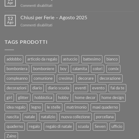
tuoi
sul
Apr
su
Commenti disabilitati
Libri
nostro
BUONA
Usati
sito!
PASQUA
Chiusi per Ferie – Agosto 2025
con
12
Ago
Kartoflak.it:
su
Commenti disabilitati
Guida
Chiusi
Completa
per
alla
Ferie
TAGS PRODOTTI
Vendita
–
e
Agosto
al
2025
addobbo
articolo da regalo
astuccio
battesimo
bianco
Rimborso
bomboniera
bomboniere
boy
calamita
colori
comix
compleanno
comunione
cresima
decorare
decorazione
decorazioni
diario
diario scuola
eventi
evento
fai da te
girl
glitter
hobbistica
hobby
home decor
home design
idea regalo
legno
le stelle
matrimonio
maxi quaderno
nascita
natale
natalizio
nuova collezione
porcellana
quaderno
regalo
regalo di natale
scuola
Seven
ufficio
Zaino