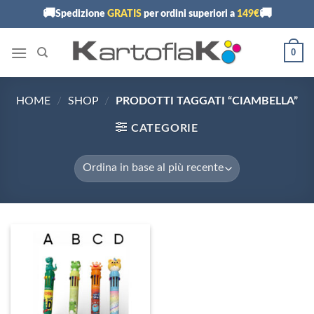
Skip
🚚
🚚
Spedizione
GRATIS
per ordini superiori a
149€
to
content
0
HOME
/
SHOP
/
PRODOTTI TAGGATI “CIAMBELLA”
CATEGORIE