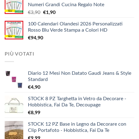
€12,10
Numeri Grandi Cucina Regalo Note
da
Il
Il
€
3,90
€
1,90
€5,20
prezzo
prezzo
a
100 Calendari Olandesi 2026 Personalizzati
originale
attuale
€9,90
Rosso Blu Verde Stampa a Colori HD
era:
è:
€
94,90
€3,90.
€1,90.
PIÙ VOTATI
Diario 12 Mesi Non Datato Gaudì Jeans & Style
Standard
€
4,90
STOCK 8 PZ Targhetta in Vetro da Decorare -
Hobbistica, Fai Da Te, Decoupage
€
8,99
STOCK 12 PZ Base in Legno da Decorare con
Clip Portafoto - Hobbistica, Fai Da Te
€
9,99