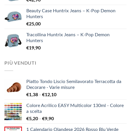
€
42,90
Beauty Case Huntrix Jeans – K-Pop Demon
Hunters
€
25,00
Tracollina Huntrix Jeans – K-Pop Demon
Hunters
€
19,90
PIÙ VENDUTI
Piatto Tondo Liscio Semilavorato Terracotta da
Decorare - Varie misure
Fascia
€
1,38
-
€
12,10
di
Colore Acrilico EASY Multicolor 130ml - Colore
prezzo:
a scelta
da
Fascia
€
5,20
-
€
9,90
€1,38
di
a
1 Calendario Olandese 2026 Rosso Blu Verde
prezzo: