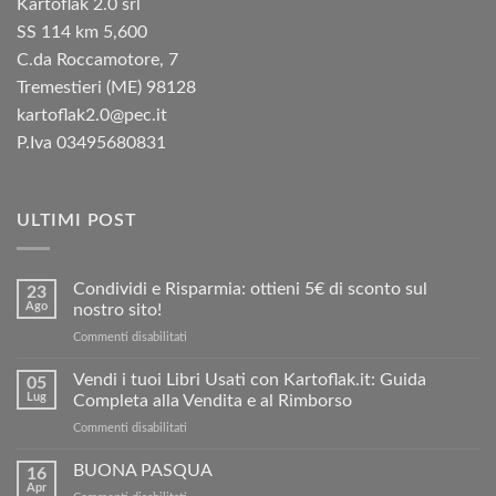
Kartoflak 2.0 srl
SS 114 km 5,600
C.da Roccamotore, 7
Tremestieri (ME) 98128
kartoflak2.0@pec.it
P.Iva 03495680831
ULTIMI POST
Condividi e Risparmia: ottieni 5€ di sconto sul
23
Ago
nostro sito!
su
Commenti disabilitati
Condividi
e
Vendi i tuoi Libri Usati con Kartoflak.it: Guida
05
Risparmia:
Lug
Completa alla Vendita e al Rimborso
ottieni
su
Commenti disabilitati
5€
Vendi
di
i
BUONA PASQUA
sconto
16
tuoi
sul
Apr