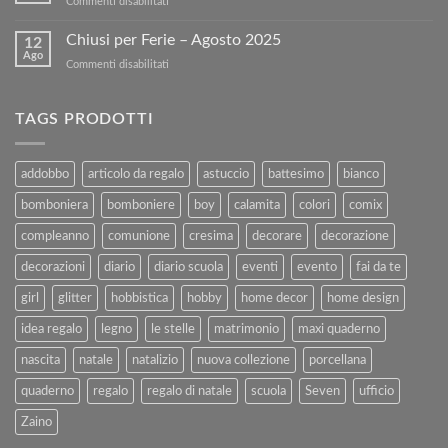
su
Commenti disabilitati
Libri
nostro
BUONA
Usati
sito!
PASQUA
Chiusi per Ferie – Agosto 2025
con
12
Ago
Kartoflak.it:
su
Commenti disabilitati
Guida
Chiusi
Completa
per
alla
Ferie
TAGS PRODOTTI
Vendita
–
e
Agosto
al
2025
addobbo
articolo da regalo
astuccio
battesimo
bianco
Rimborso
bomboniera
bomboniere
boy
calamita
colori
comix
compleanno
comunione
cresima
decorare
decorazione
decorazioni
diario
diario scuola
eventi
evento
fai da te
girl
glitter
hobbistica
hobby
home decor
home design
idea regalo
legno
le stelle
matrimonio
maxi quaderno
nascita
natale
natalizio
nuova collezione
porcellana
quaderno
regalo
regalo di natale
scuola
Seven
ufficio
Zaino