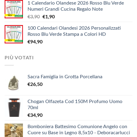
1 Calendario Olandese 2026 Rosso Blu Verde
prezzo:
€12,10
Numeri Grandi Cucina Regalo Note
da
Il
Il
€
3,90
€
1,90
€5,20
prezzo
prezzo
a
100 Calendari Olandesi 2026 Personalizzati
originale
attuale
€9,90
Rosso Blu Verde Stampa a Colori HD
era:
è:
€
94,90
€3,90.
€1,90.
PIÙ VOTATI
Sacra Famiglia in Grotta Porcellana
€
26,50
Chogan Olfazeta Cod 150M Profumo Uomo
70ml
€
34,90
Bomboniera Battesimo Comunione Angelo con
Cuore su Base in Legno 8,5x10 - Deboracarlucci