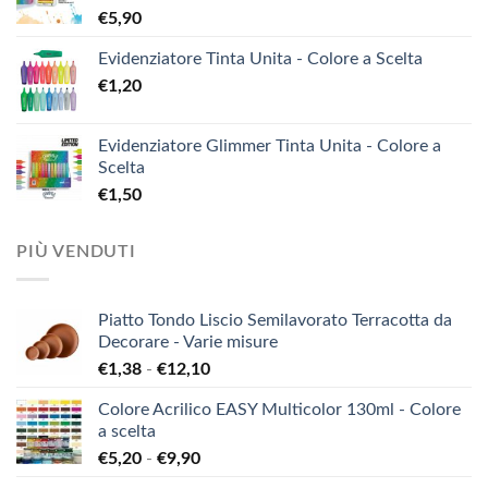
€
5,90
Evidenziatore Tinta Unita - Colore a Scelta
€
1,20
Evidenziatore Glimmer Tinta Unita - Colore a
Scelta
€
1,50
PIÙ VENDUTI
Piatto Tondo Liscio Semilavorato Terracotta da
Decorare - Varie misure
Fascia
€
1,38
-
€
12,10
di
Colore Acrilico EASY Multicolor 130ml - Colore
prezzo:
a scelta
da
Fascia
€
5,20
-
€
9,90
€1,38
di
a