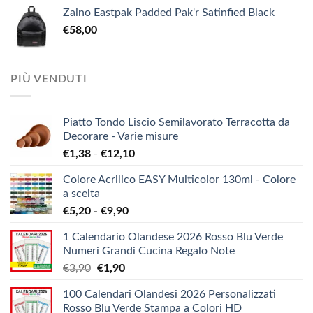
Zaino Eastpak Padded Pak'r Satinfied Black
€
58,00
PIÙ VENDUTI
Piatto Tondo Liscio Semilavorato Terracotta da
Decorare - Varie misure
Fascia
€
1,38
-
€
12,10
di
Colore Acrilico EASY Multicolor 130ml - Colore
prezzo:
a scelta
da
Fascia
€
5,20
-
€
9,90
€1,38
di
a
1 Calendario Olandese 2026 Rosso Blu Verde
prezzo:
€12,10
Numeri Grandi Cucina Regalo Note
da
Il
Il
€
3,90
€
1,90
€5,20
prezzo
prezzo
a
100 Calendari Olandesi 2026 Personalizzati
originale
attuale
€9,90
Rosso Blu Verde Stampa a Colori HD
era:
è: