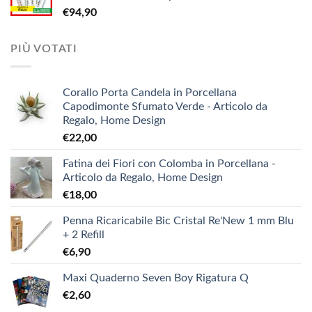
€
94,90
€3,90.
€1,90.
PIÙ VOTATI
Corallo Porta Candela in Porcellana
Capodimonte Sfumato Verde - Articolo da
Regalo, Home Design
€
22,00
Fatina dei Fiori con Colomba in Porcellana -
Articolo da Regalo, Home Design
€
18,00
Penna Ricaricabile Bic Cristal Re'New 1 mm Blu
+ 2 Refill
€
6,90
Maxi Quaderno Seven Boy Rigatura Q
€
2,60