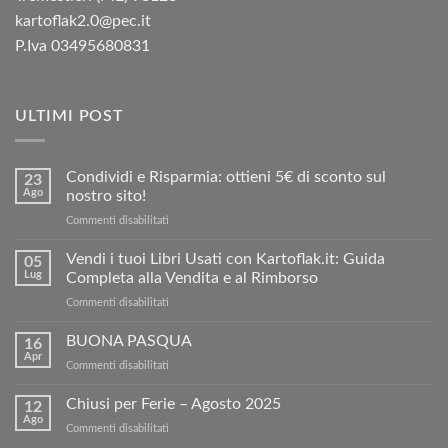
kartoflak2.0@pec.it
P.Iva 03495680831
ULTIMI POST
Condividi e Risparmia: ottieni 5€ di sconto sul
23
Ago
nostro sito!
su
Commenti disabilitati
Condividi
e
Vendi i tuoi Libri Usati con Kartoflak.it: Guida
05
Risparmia:
Lug
Completa alla Vendita e al Rimborso
ottieni
su
Commenti disabilitati
5€
Vendi
di
i
BUONA PASQUA
sconto
16
tuoi
sul
Apr
su
Commenti disabilitati
Libri
nostro
BUONA
Usati
sito!
PASQUA
Chiusi per Ferie – Agosto 2025
con
12
Ago
Kartoflak.it:
su
Commenti disabilitati
Guida
Chiusi