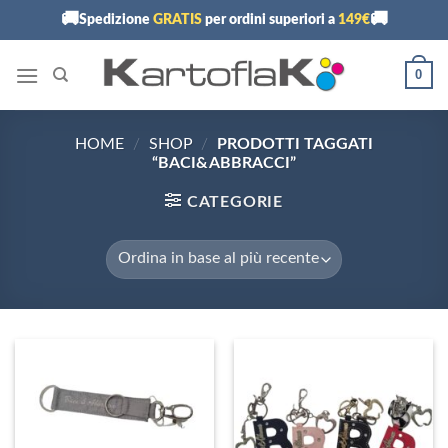
Skip
🚚
🚚
Spedizione
GRATIS
per ordini superiori a
149€
to
content
0
HOME
/
SHOP
/
PRODOTTI TAGGATI
“BACI&ABBRACCI”
CATEGORIE