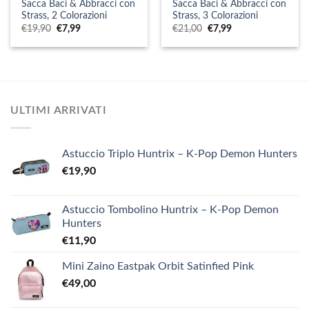
Sacca Baci & Abbracci con
Sacca Baci & Abbracci con
Strass, 2 Colorazioni
Strass, 3 Colorazioni
Il
Il
Il
Il
€
19,90
€
7,99
€
21,00
€
7,99
prezzo
prezzo
prezzo
prezzo
originale
attuale
originale
attuale
era:
è:
era:
è:
€19,90.
€7,99.
€21,00.
€7,99.
ULTIMI ARRIVATI
Astuccio Triplo Huntrix – K-Pop Demon Hunters
€
19,90
Astuccio Tombolino Huntrix – K-Pop Demon
Hunters
€
11,90
Mini Zaino Eastpak Orbit Satinfied Pink
€
49,00