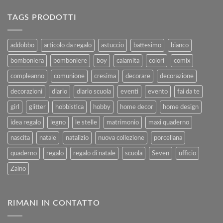
Completa
per
alla
Ferie
TAGS PRODOTTI
Vendita
–
e
Agosto
al
2025
addobbo
articolo da regalo
astuccio
battesimo
bianco
Rimborso
bomboniera
bomboniere
boy
calamita
colori
comix
compleanno
comunione
cresima
decorare
decorazione
decorazioni
diario
diario scuola
eventi
evento
fai da te
girl
glitter
hobbistica
hobby
home decor
home design
idea regalo
legno
le stelle
matrimonio
maxi quaderno
nascita
natale
natalizio
nuova collezione
porcellana
quaderno
regalo
regalo di natale
scuola
Seven
ufficio
Zaino
RIMANI IN CONTATTO