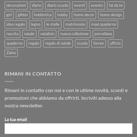
decorazioni
diario
diario scuola
eventi
evento
fai da te
girl
glitter
hobbistica
hobby
home decor
home design
idea regalo
legno
le stelle
matrimonio
maxi quaderno
nascita
natale
natalizio
nuova collezione
porcellana
quaderno
regalo
regalo di natale
scuola
Seven
ufficio
Zaino
RIMANI IN CONTATTO
Rimani in contatto con noi e con le ultime novità, sconti e
promozioni che abbiamo da offrirti. Iscriviti adesso alla
nostra newsletter.
La tua email