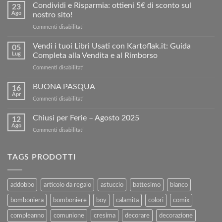
Condividi e Risparmia: ottieni 5€ di sconto sul
23
Ago
nostro sito!
su
Commenti disabilitati
Condividi
e
Vendi i tuoi Libri Usati con Kartoflak.it: Guida
05
Risparmia:
Lug
Completa alla Vendita e al Rimborso
ottieni
su
Commenti disabilitati
5€
Vendi
di
i
BUONA PASQUA
sconto
16
tuoi
sul
Apr
su
Commenti disabilitati
Libri
nostro
BUONA
Usati
sito!
PASQUA
Chiusi per Ferie – Agosto 2025
con
12
Ago
Kartoflak.it:
su
Commenti disabilitati
Guida
Chiusi
Completa
per
alla
Ferie
TAGS PRODOTTI
Vendita
–
e
Agosto
al
2025
addobbo
articolo da regalo
astuccio
battesimo
bianco
Rimborso
bomboniera
bomboniere
boy
calamita
colori
comix
compleanno
comunione
cresima
decorare
decorazione