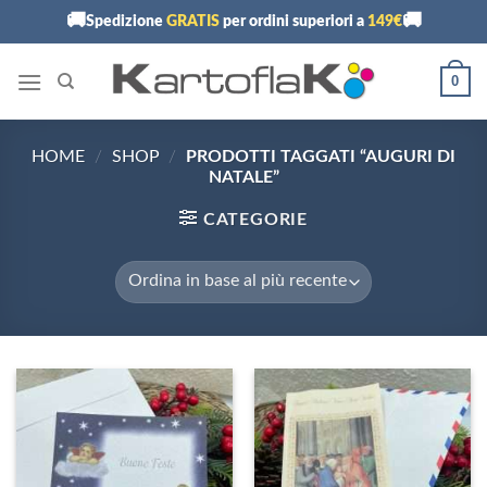
Skip
🚚
🚚
Spedizione
GRATIS
per ordini superiori a
149€
to
content
0
HOME
/
SHOP
/
PRODOTTI TAGGATI “AUGURI DI
NATALE”
CATEGORIE