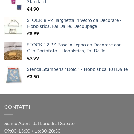
Standard
€
4,90
STOCK 8 PZ Targhetta in Vetro da Decorare -
Hobbistica, Fai Da Te, Decoupage
€
8,99
STOCK 12 PZ Base in Legno da Decorare con
Clip Portafoto - Hobbistica, Fai Da Te
€
9,99
Stencil Stamperia "Dolci" - Hobbistica, Fai Da Te
€
3,50
CONTATTI
Siamo Aperti dal Lunedì al Sabato
09:00-13:00 / 16:30-20:30