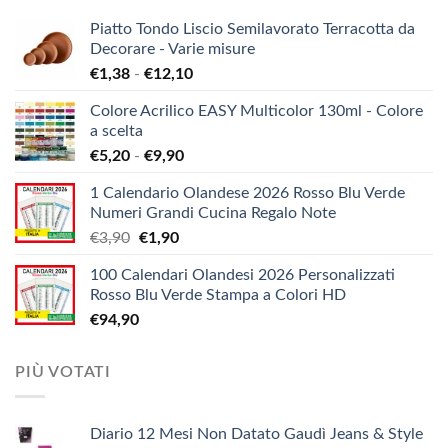
Piatto Tondo Liscio Semilavorato Terracotta da
Decorare - Varie misure
Fascia
€
1,38
-
€
12,10
di
Colore Acrilico EASY Multicolor 130ml - Colore
prezzo:
a scelta
da
Fascia
€
5,20
-
€
9,90
€1,38
di
a
1 Calendario Olandese 2026 Rosso Blu Verde
prezzo:
€12,10
Numeri Grandi Cucina Regalo Note
da
Il
Il
€
3,90
€
1,90
€5,20
prezzo
prezzo
a
100 Calendari Olandesi 2026 Personalizzati
originale
attuale
€9,90
Rosso Blu Verde Stampa a Colori HD
era:
è:
€
94,90
€3,90.
€1,90.
PIÙ VOTATI
Diario 12 Mesi Non Datato Gaudì Jeans & Style