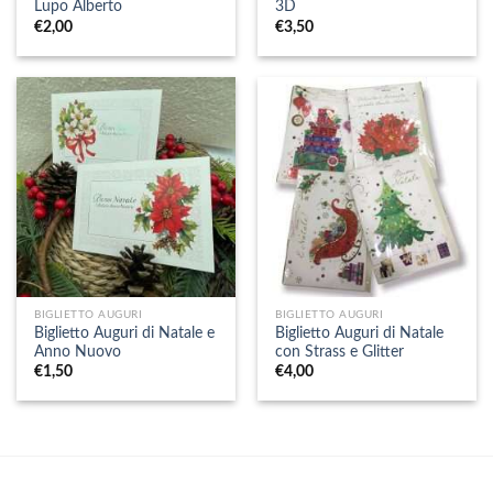
Lupo Alberto
3D
€
2,00
€
3,50
BIGLIETTO AUGURI
BIGLIETTO AUGURI
Biglietto Auguri di Natale e
Biglietto Auguri di Natale
Anno Nuovo
con Strass e Glitter
€
1,50
€
4,00