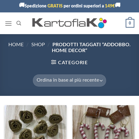
Skip
🚚
🚚
Spedizione
GRATIS
per ordini superiori a
149€
to
content
0
HOME
/
SHOP
/
PRODOTTI TAGGATI “ADDOBBO.
HOME DECOR”
CATEGORIE