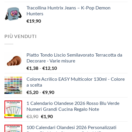
Tracollina Huntrix Jeans – K-Pop Demon
Hunters
€
19,90
PIÙ VENDUTI
Piatto Tondo Liscio Semilavorato Terracotta da
Decorare - Varie misure
Fascia
€
1,38
-
€
12,10
di
Colore Acrilico EASY Multicolor 130ml - Colore
prezzo:
a scelta
da
Fascia
€
5,20
-
€
9,90
€1,38
di
a
1 Calendario Olandese 2026 Rosso Blu Verde
prezzo:
€12,10
Numeri Grandi Cucina Regalo Note
da
Il
Il
€
3,90
€
1,90
€5,20
prezzo
prezzo
a
100 Calendari Olandesi 2026 Personalizzati
originale
attuale
€9,90