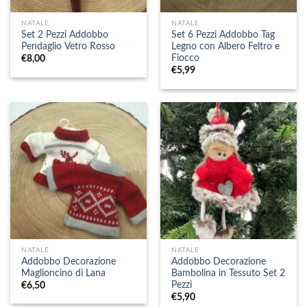
NATALE
NATALE
Set 2 Pezzi Addobbo
Set 6 Pezzi Addobbo Tag
Pendaglio Vetro Rosso
Legno con Albero Feltro e
Fiocco
€
8,00
€
5,99
NATALE
NATALE
Addobbo Decorazione
Addobbo Decorazione
Maglioncino di Lana
Bambolina in Tessuto Set 2
Pezzi
€
6,50
€
5,90