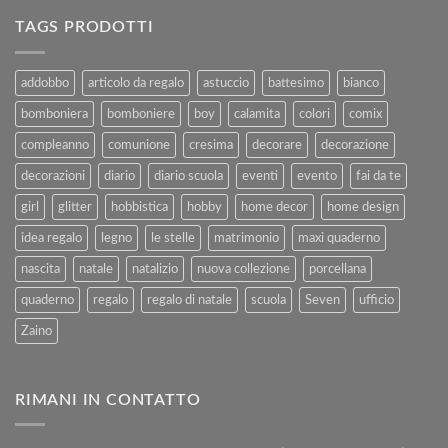
per
alla
Ferie
TAGS PRODOTTI
Vendita
–
e
Agosto
al
2025
addobbo
articolo da regalo
astuccio
battesimo
bianco
Rimborso
bomboniera
bomboniere
boy
calamita
colori
comix
compleanno
comunione
cresima
decorare
decorazione
decorazioni
diario
diario scuola
eventi
evento
fai da te
girl
glitter
hobbistica
hobby
home decor
home design
idea regalo
legno
le stelle
matrimonio
maxi quaderno
nascita
natale
natalizio
nuova collezione
porcellana
quaderno
regalo
regalo di natale
scuola
Seven
ufficio
Zaino
RIMANI IN CONTATTO