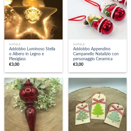
NATALE
NATALE
Addobbo Luminoso Stella
Addobbo Appendino
o Albero in Legno e
Campanello Natalizio con
Plexiglass
personaggio Ceramica
€
3,00
€
3,00