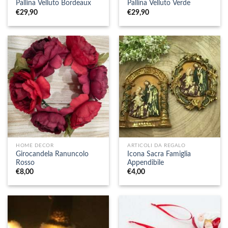
Pallina Velluto Bordeaux
Pallina Velluto Verde
€
29,90
€
29,90
HOME DECOR
ARTICOLI DA REGALO
Girocandela Ranuncolo
Icona Sacra Famiglia
Rosso
Appendibile
€
8,00
€
4,00