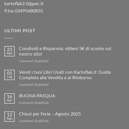
kartoflak2.0@pec.it
P.Iva 03495680831
ULTIMI POST
Condividi e Risparmia: ottieni 5€ di sconto sul
23
Ago
nostro sito!
su
Commenti disabilitati
Condividi
e
Vendi i tuoi Libri Usati con Kartoflak.it: Guida
05
Risparmia:
Lug
Completa alla Vendita e al Rimborso
ottieni
su
Commenti disabilitati
5€
Vendi
di
i
BUONA PASQUA
sconto
16
tuoi
sul
Apr
su
Commenti disabilitati
Libri
nostro
BUONA
Usati
sito!
PASQUA
Chiusi per Ferie – Agosto 2025
con
12
Ago
Kartoflak.it:
su
Commenti disabilitati
Guida
Chiusi
Completa