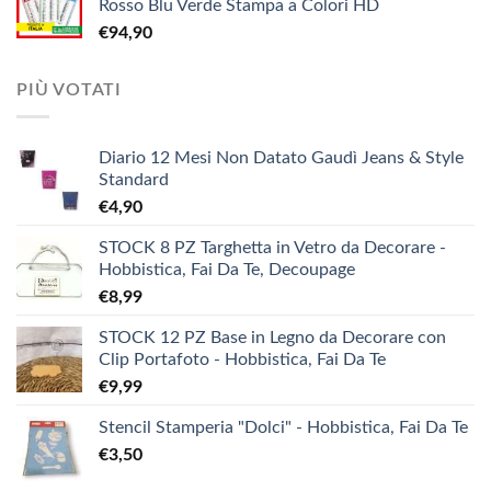
Rosso Blu Verde Stampa a Colori HD
era:
è:
€
94,90
€3,90.
€1,90.
PIÙ VOTATI
Diario 12 Mesi Non Datato Gaudì Jeans & Style
Standard
€
4,90
STOCK 8 PZ Targhetta in Vetro da Decorare -
Hobbistica, Fai Da Te, Decoupage
€
8,99
STOCK 12 PZ Base in Legno da Decorare con
Clip Portafoto - Hobbistica, Fai Da Te
€
9,99
Stencil Stamperia "Dolci" - Hobbistica, Fai Da Te
€
3,50