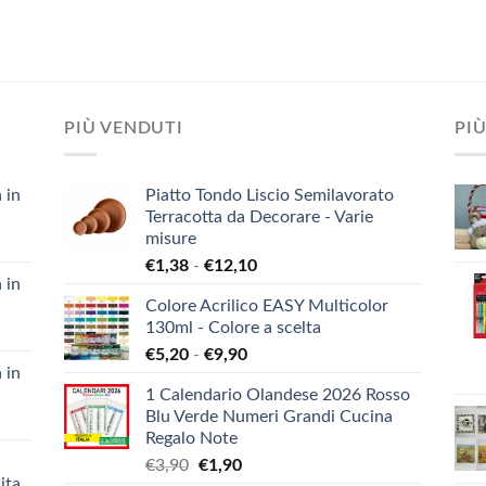
PIÙ VENDUTI
PIÙ
 in
Piatto Tondo Liscio Semilavorato
Terracotta da Decorare - Varie
misure
Fascia
€
1,38
-
€
12,10
 in
di
Colore Acrilico EASY Multicolor
prezzo:
130ml - Colore a scelta
da
Fascia
€
5,20
-
€
9,90
€1,38
 in
di
a
1 Calendario Olandese 2026 Rosso
prezzo:
€12,10
Blu Verde Numeri Grandi Cucina
da
Regalo Note
€5,20
Il
Il
€
3,90
€
1,90
a
ita