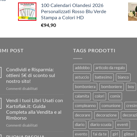
prezzo
prezzo
€9,90
100 Calendari Olandesi 2026
originale
attuale
Personalizzati Rosso Blu Verde
era:
è:
Stampa a Colori HD
€3,90.
€1,90.
€
94,90
IMI POST
TAGS PRODOTTI
addobbo
articolo da regalo
Condividi e Risparmia:
ottieni 5€ di sconto sul
astuccio
battesimo
bianco
nostro sito!
bomboniera
bomboniere
boy
su
Commenti disabilitati
Condividi
calamita
colori
comix
e
Vendi i tuoi Libri Usati con
Risparmia:
Kartoflak.it: Guida
compleanno
comunione
cresi
ottieni
Completa alla Vendita e al
5€
decorare
decorazione
decorazi
Rimborso
di
diario
diario scuola
eventi
sconto
su
Commenti disabilitati
sul
Vendi
evento
fai da te
girl
glitter
nostro
i