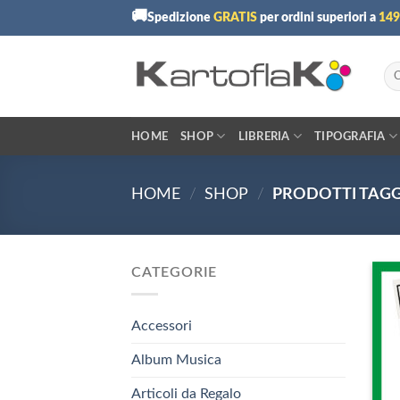
Skip
🚚
Spedizione
GRATIS
per ordini superiori a
149
to
content
Cer
HOME
SHOP
LIBRERIA
TIPOGRAFIA
HOME
/
SHOP
/
PRODOTTI TAGGA
CATEGORIE
Accessori
Album Musica
Articoli da Regalo