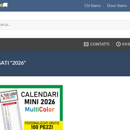
🚚
€
Chi Siamo
Dove Siamo
ca:
CONTATTI
09:0
TI “2026”