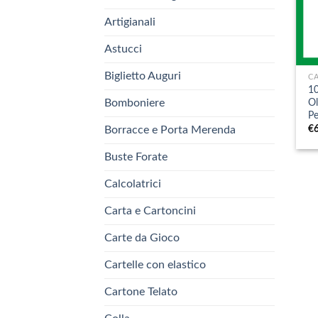
Artigianali
Astucci
+
Biglietto Auguri
CA
10
O
Bomboniere
Pe
€
Borracce e Porta Merenda
Buste Forate
Calcolatrici
Carta e Cartoncini
Carte da Gioco
Cartelle con elastico
Cartone Telato