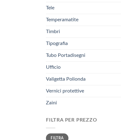
Tele
Temperamatite
Timbri
Tipografia
Tubo Portadisegni
Ufficio
Valigetta Polionda
Vernici protettive
Zaini
FILTRA PER PREZZO
Prezzo
Prezzo
FILTRA
Min
Max