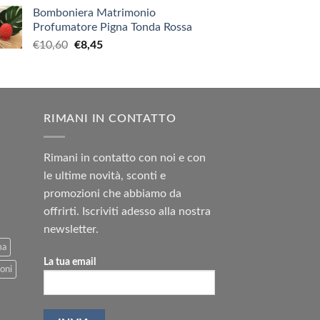
Bomboniera Matrimonio
Profumatore Pigna Tonda Rossa
Il
Il
€
10,60
€
8,45
prezzo
prezzo
originale
attuale
era:
è:
€10,60.
€8,45.
RIMANI IN CONTATTO
Rimani in contatto con noi e con
le ultime novità, sconti e
promozioni che abbiamo da
offrirti. Iscriviti adesso alla nostra
newsletter.
ma
La tua email
oni