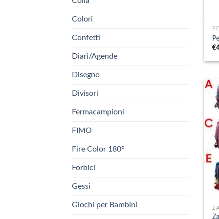
Colla
+
Colori
P
Confetti
P
€
Diari/Agende
Disegno
Divisori
Fermacampioni
FIMO
Fire Color 180°
Forbici
Gessi
+
Giochi per Bambini
ZA
Za