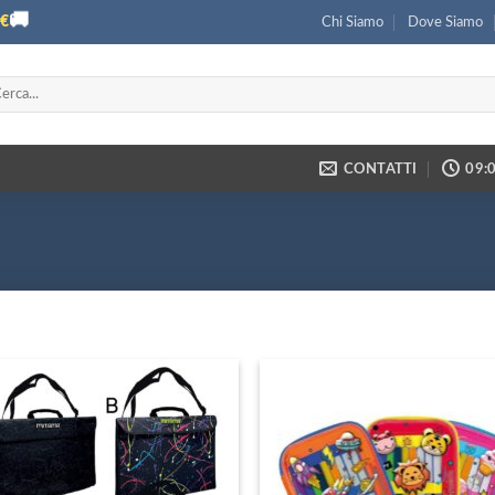
🚚
€
Chi Siamo
Dove Siamo
ca:
CONTATTI
09:0