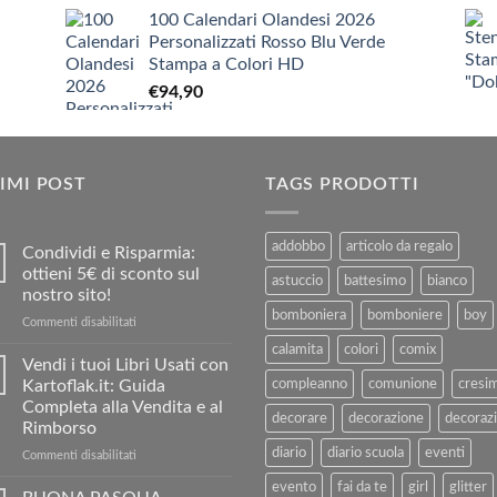
prezzo
prezzo
€9,90
100 Calendari Olandesi 2026
originale
attuale
Personalizzati Rosso Blu Verde
era:
è:
Stampa a Colori HD
€3,90.
€1,90.
€
94,90
IMI POST
TAGS PRODOTTI
addobbo
articolo da regalo
Condividi e Risparmia:
ottieni 5€ di sconto sul
astuccio
battesimo
bianco
nostro sito!
bomboniera
bomboniere
boy
su
Commenti disabilitati
Condividi
calamita
colori
comix
e
Vendi i tuoi Libri Usati con
Risparmia:
Kartoflak.it: Guida
compleanno
comunione
cresi
ottieni
Completa alla Vendita e al
5€
decorare
decorazione
decorazi
Rimborso
di
diario
diario scuola
eventi
sconto
su
Commenti disabilitati
sul
Vendi
evento
fai da te
girl
glitter
nostro
i