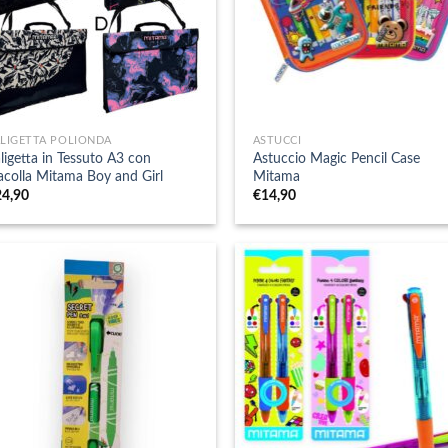
+
ALIGETTA POLIONDA
ASTUCCI
ligetta in Tessuto A3 con
Astuccio Magic Pencil Case
acolla Mitama Boy and Girl
Mitama
24,90
€
14,90