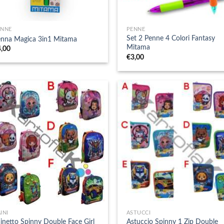
+
ENNE
PENNE
Set 2 Penne 4 Colori Fantasy
enna Magica 3in1 Mitama
Mitama
4,00
€
3,00
+
INI
ASTUCCI
inetto Spinny Double Face Girl
Astuccio Spinny 1 Zip Double