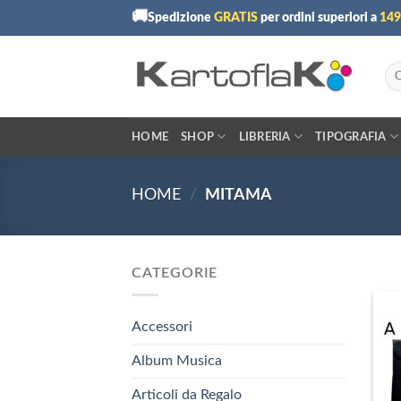
Skip
🚚
Spedizione
GRATIS
per ordini superiori a
149
to
content
Cer
HOME
SHOP
LIBRERIA
TIPOGRAFIA
HOME
/
MITAMA
CATEGORIE
Accessori
Album Musica
Articoli da Regalo