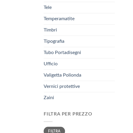
Tele
Temperamatite
Timbri
Tipografia
Tubo Portadisegni
Ufficio
Valigetta Polionda
Vernici protettive
Zaini
FILTRA PER PREZZO
Prezzo
Prezzo
FILTRA
Min
Max