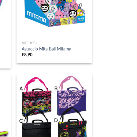
+
ASTUCCI
Astuccio Mita Ball Mitama
€
8,90